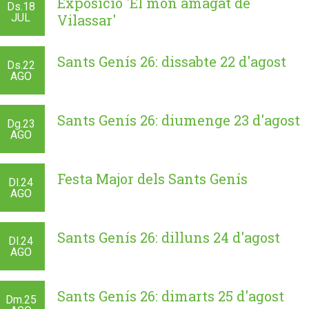
Exposició 'El món amagat de
Ds.
18
JUL
Vilassar'
Sants Genís 26: dissabte 22 d'agost
Ds.
22
AGO
Sants Genís 26: diumenge 23 d'agost
Dg.
23
AGO
Festa Major dels Sants Genís
Dl.
24
AGO
Sants Genís 26: dilluns 24 d'agost
Dl.
24
AGO
Sants Genís 26: dimarts 25 d'agost
Dm.
25