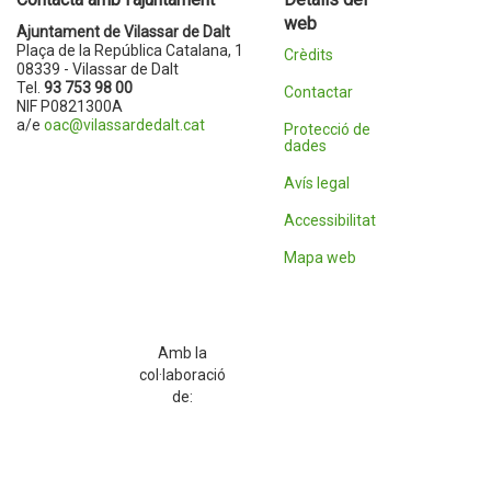
web
Ajuntament de Vilassar de Dalt
Plaça de la República Catalana, 1
Crèdits
08339 - Vilassar de Dalt
Tel.
93 753 98 00
Contactar
NIF P0821300A
a/e
oac@vilassardedalt.cat
Protecció de
dades
Avís legal
Accessibilitat
Mapa web
Amb la
col·laboració
de: