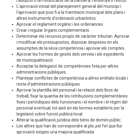
l'adopció o la modificació de la bandera, l'ensenya o l'escut.
L'aprovació inicial del planejament general del municipi i
l'aprovació que posi fi a la tramitació municipal dels plans i
altres instruments d'ordenació urbanístics.
Aprovar el reglament orgànic i les ordenances.
Crear i regular òrgans complementaris.
Determinar els recursos propis de caràcter tributari. Aprovar
i modificar els pressupostos, disposar despeses en els
assumptes de la seva competència i aprovar els comptes.
Aprovar les formes de gestió dels serveis i els expedients
de municipalització
Acceptar la delegació de competències feta per altres
administracions públiques.
Plantejar conflictes de competència a altres entitats locals i
resta d'administracions públiques.
Aprovar la plantilla del personal i la relació dels llocs de
treball, fixar la quantia de les retribucions complementàries
fixes i periòdiques dels funcionaris i el nombre i el règim del
personal eventual, tot això en els termes establerts per la
legislació sobre funció pública local.
Alterar la qualificació jurídica dels béns de domini públic.
Les altres que han de correspondre al ple, pel fet que llur
aprovació exigeix una majoria qualificada.