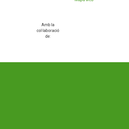
Amb la
col·laboració
de: