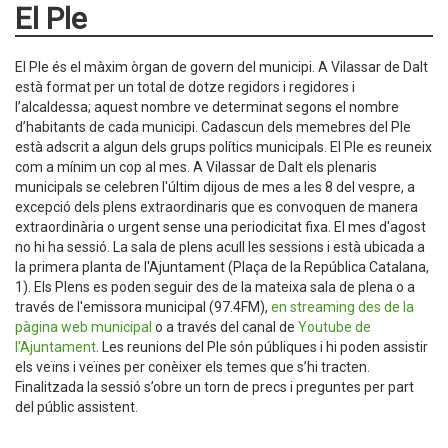
El Ple
El Ple és el màxim òrgan de govern del municipi. A Vilassar de Dalt
està format per un total de dotze regidors i regidores i
l’alcaldessa; aquest nombre ve determinat segons el nombre
d’habitants de cada municipi. Cadascun dels memebres del Ple
està adscrit a algun dels grups polítics municipals. El Ple es reuneix
com a mínim un cop al mes. A Vilassar de Dalt els plenaris
municipals se celebren l'últim dijous de mes a les 8 del vespre, a
excepció dels plens extraordinaris que es convoquen de manera
extraordinària o urgent sense una periodicitat fixa. El mes d'agost
no hi ha sessió. La sala de plens acull les sessions i està ubicada a
la primera planta de l'Ajuntament (Plaça de la República Catalana,
1). Els Plens es poden seguir des de la mateixa sala de plena o a
través de l'emissora municipal (97.4FM),
en streaming des de la
pàgina web municipal
o a través del canal de
Youtube de
l'Ajuntamen
t
. Les reunions del Ple són públiques i hi poden assistir
els veïns i veïnes per conèixer els temes que s’hi tracten.
Finalitzada la sessió s’obre un torn de precs i preguntes per part
del públic assistent.