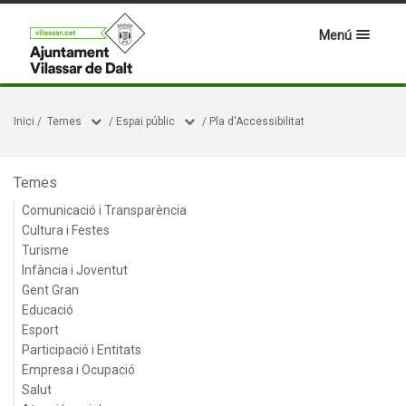
Menú
Inici
/
Temes
/
Espai públic
/
Pla d'Accessibilitat
Temes
Comunicació i Transparència
Cultura i Festes
Turisme
Infància i Joventut
Gent Gran
Educació
Esport
Participació i Entitats
Empresa i Ocupació
Salut