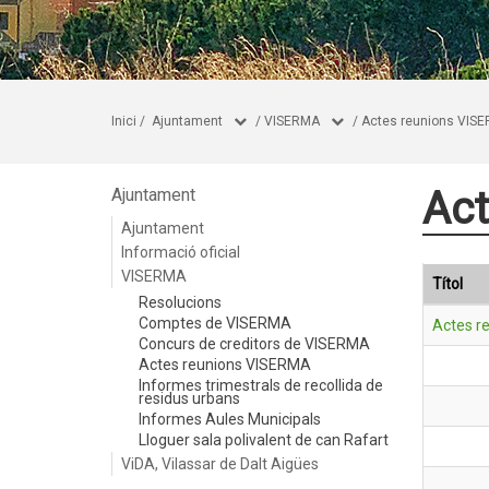
Inici
/
Ajuntament
/
VISERMA
/
Actes reunions VIS
Act
Ajuntament
Ajuntament
Informació oficial
VISERMA
Títol
Resolucions
Comptes de VISERMA
Actes r
Concurs de creditors de VISERMA
Actes reunions VISERMA
Informes trimestrals de recollida de
residus urbans
Informes Aules Municipals
Lloguer sala polivalent de can Rafart
ViDA, Vilassar de Dalt Aigües