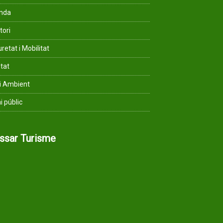
enda
tori
retat i Mobilitat
ltat
i Ambient
i públic
assar Turisme