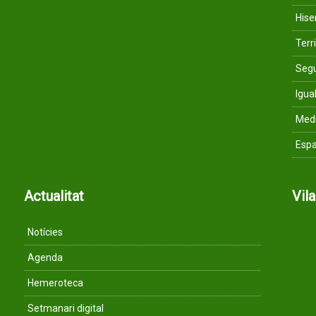
His
Terri
Segu
Igua
Med
Espa
Actualitat
Vil
Notícies
Agenda
Hemeroteca
Setmanari digital