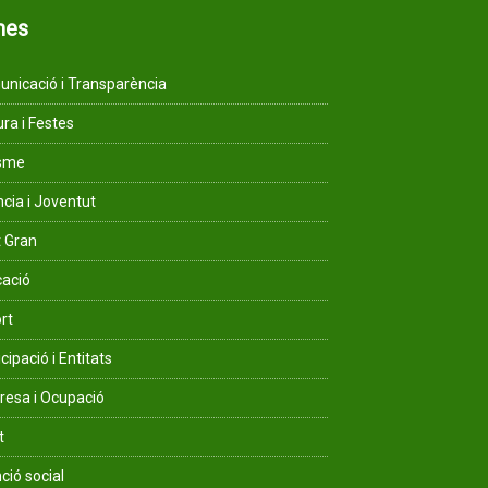
mes
nicació i Transparència
ura i Festes
isme
ncia i Joventut
 Gran
ació
rt
cipació i Entitats
esa i Ocupació
t
ció social