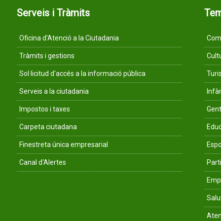
Serveis i Tràmits
Te
Oficina d'Atenció a la Ciutadania
Comu
Tràmits i gestions
Cult
Sol·licitud d'accés a la informació pública
Tur
Serveis a la ciutadania
Infà
Impostos i taxes
Gent
Carpeta ciutadana
Educ
Finestreta única empresarial
Espo
Canal d'Alertes
Parti
Empr
Salu
Aten