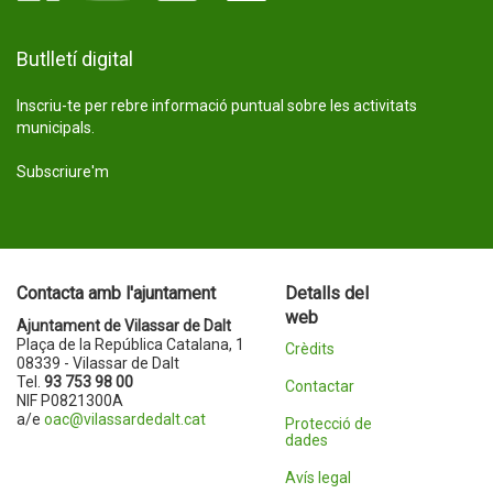
Butlletí digital
Inscriu-te per rebre informació puntual sobre les activitats
municipals.
Subscriure'm
Contacta amb l'ajuntament
Detalls del
web
Ajuntament de Vilassar de Dalt
Plaça de la República Catalana, 1
Crèdits
08339 - Vilassar de Dalt
Tel.
93 753 98 00
Contactar
NIF P0821300A
a/e
oac@vilassardedalt.cat
Protecció de
dades
Avís legal