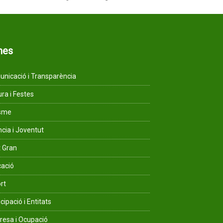
mes
nicació i Transparència
ura i Festes
isme
ncia i Joventut
 Gran
ació
rt
cipació i Entitats
esa i Ocupació