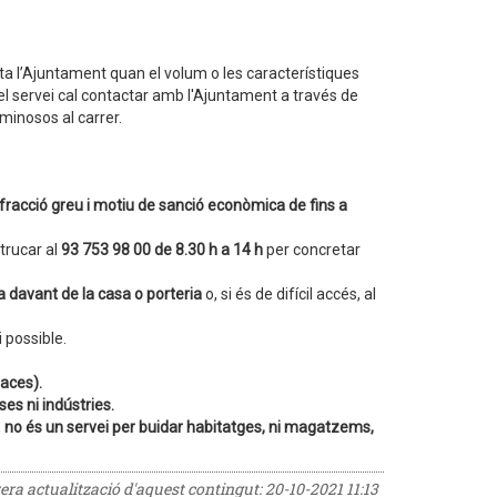
esta l’Ajuntament quan el volum o les característiques
tiu el servei cal contactar amb l'Ajuntament a través de
uminosos al carrer.
fracció greu i motiu de sanció econòmica de fins a
 trucar al
93 753 98 00 de 8.30 h a 14 h
per concretar
ra davant de la casa o porteria
o, si és de difícil accés, al
 possible.
laces).
es ni indústries.
,
no és un servei per buidar habitatges, ni magatzems,
rera actualització d'aquest contingut:
20-10-2021 11:13