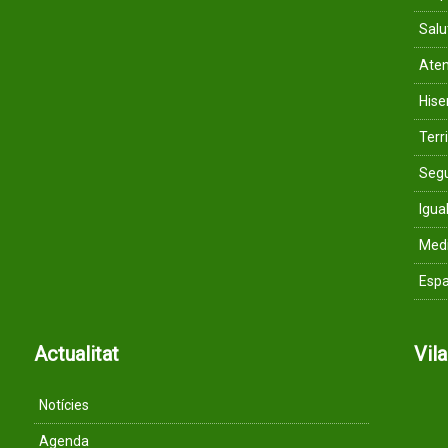
Salu
Aten
His
Terri
Segu
Igua
Med
Espa
Actualitat
Vil
Notícies
Agenda