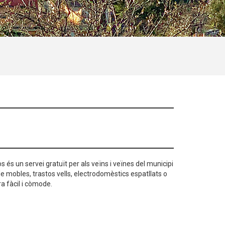
s és un servei gratuït per als veïns i veïnes del municipi
e mobles, trastos vells, electrodomèstics espatllats o
a fàcil i còmode.