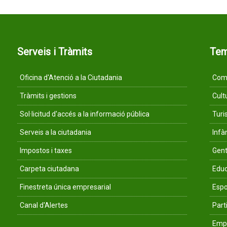
Serveis i Tràmits
Te
Oficina d'Atenció a la Ciutadania
Comu
Tràmits i gestions
Cult
Sol·licitud d'accés a la informació pública
Tur
Serveis a la ciutadania
Infà
Impostos i taxes
Gent
Carpeta ciutadana
Educ
Finestreta única empresarial
Espo
Canal d'Alertes
Parti
Empr