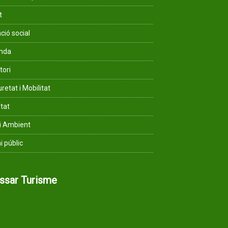
t
ció social
enda
tori
retat i Mobilitat
ltat
i Ambient
i públic
assar Turisme