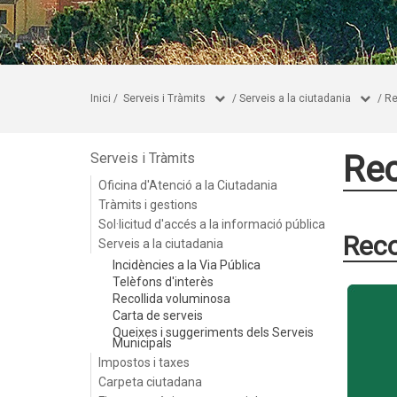
Inici
/
Serveis i Tràmits
/
Serveis a la ciutadania
/
Re
Rec
Serveis i Tràmits
Oficina d'Atenció a la Ciutadania
Tràmits i gestions
Sol·licitud d'accés a la informació pública
Reco
Serveis a la ciutadania
Incidències a la Via Pública
Telèfons d'interès
Recollida voluminosa
Carta de serveis
Queixes i suggeriments dels Serveis
Municipals
Impostos i taxes
Carpeta ciutadana