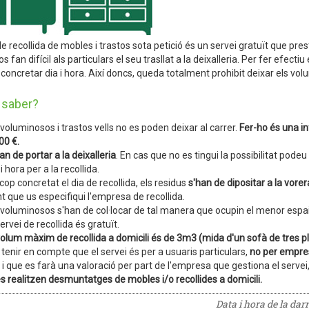
de recollida de mobles i trastos sota petició és un servei gratuït que pr
os fan difícil als particulars el seu trasllat a la deixalleria. Per fer efec
concretar dia i hora. Així doncs, queda totalment prohibit deixar els vol
 saber?
 voluminosos i trastos vells no es poden deixar al carrer.
Fer-ho és una in
00 €.
an de portar a la deixalleria
. En cas que no es tingui la possibilitat podeu
 i hora per a la recollida.
cop concretat el dia de recollida, els residus
s'han de dipositar a la vore
t que us especifiqui l'empresa de recollida.
 voluminosos s'han de col·locar de tal manera que ocupin el menor espai
servei de recollida és gratuït.
volum màxim de recollida a domicili és de 3m3
(mida d'un sofà de tres p
 tenir en compte que el servei és per a usuaris particulars,
no per empres
 i que es farà una valoració per part de l'empresa que gestiona el servei
es realitzen desmuntatges de mobles i/o recollides a domicili.
Data i hora de la dar