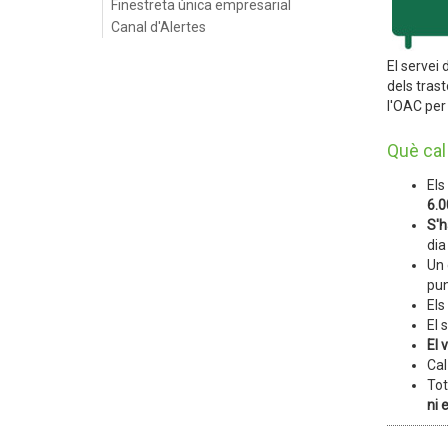
Finestreta única empresarial
Canal d'Alertes
El servei 
dels trast
l'OAC per 
Què cal
Els
6.0
S'h
dia
Un 
pun
Els
El 
El 
Cal
Tot
ni 