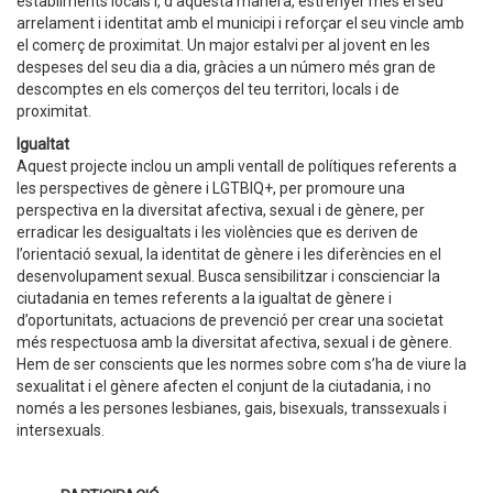
establiments locals i, d’aquesta manera, estrènyer més el seu
arrelament i identitat amb el municipi i reforçar el seu vincle amb
el comerç de proximitat. Un major estalvi per al jovent en les
despeses del seu dia a dia, gràcies a un número més gran de
descomptes en els comerços del teu territori, locals i de
proximitat.
Igualtat
Aquest projecte inclou un ampli ventall de polítiques referents a
les perspectives de gènere i LGTBIQ+, per promoure una
perspectiva en la diversitat afectiva, sexual i de gènere, per
erradicar les desigualtats i les violències que es deriven de
l’orientació sexual, la identitat de gènere i les diferències en el
desenvolupament sexual. Busca sensibilitzar i conscienciar la
ciutadania en temes referents a la igualtat de gènere i
d’oportunitats, actuacions de prevenció per crear una societat
més respectuosa amb la diversitat afectiva, sexual i de gènere.
Hem de ser conscients que les normes sobre com s’ha de viure la
sexualitat i el gènere afecten el conjunt de la ciutadania, i no
només a les persones lesbianes, gais, bisexuals, transsexuals i
intersexuals.