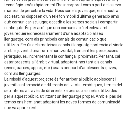
tecnològic i més ràpidament l’ha incorporat com a part de la seva
manera de percebre la vida. Pocs són els joves que, en la nostra
societat, no disposen d’un telèfon mòbil d’última generació amb
què comunicar-se, jugar, accedir a les xarxes socials i compartir
continguts. És per això que una comunicació efectiva amb
joves requereix necessàriament d’una adaptació al seu
llenguatge, com als principals canals de comunicació que
utilitzen. Fer ús dels mateixos canals i llenguatge potencia el vincle
amb el jovent d’una forma horitzontal, trencant les percepcions
jeràrquiques, incrementant la confiança i proximitat. Per tant, cal
estar presents a l’àmbit virtual, adaptant-nos tant als canals
(eines, xarxes, apps’s, etc.) usats per part d’adolescents i joves,
com als llenguatges.
La missió d'aquest projecte és fer arribar al públic adolescent i
juvenil la informació de diferents activitats temàtiques, temes del
seu interès a través de diferents xarxes socials més utilitzades
per a aquest públic, utilitzant un llenguatge proper. Amb el pas del
temps ens hem anat adaptant les noves formes de comunicació
que va apareixent.