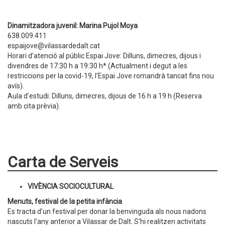
Dinamitzadora juvenil: Marina Pujol Moya
638.009.411
espaijove@vilassardedalt.cat
Horari d'atenció al públic Espai Jove: Dilluns, dimecres, dijous i
divendres de 17:30 h a 19:30 h* (Actualment i degut a les
restriccions per la covid-19, l’Espai Jove romandrà tancat fins nou
avís).
Aula d'estudi: Dilluns, dimecres, dijous de 16 h a 19 h (Reserva
amb cita prèvia).
Carta de Serveis
VIVÈNCIA SOCIOCULTURAL
Menuts, festival de la petita infància
Es tracta d'un festival per donar la benvinguda als nous nadons
nascuts l'any anterior a Vilassar de Dalt. S'hi realitzen activitats