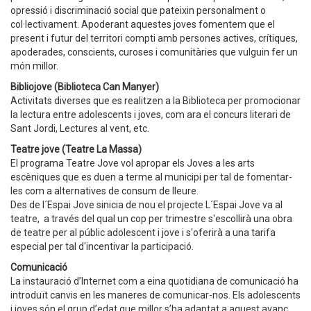
opressió i discriminació social que pateixin personalment o
col·lectivament. Apoderant aquestes joves fomentem que el
present i futur del territori compti amb persones actives, crítiques,
apoderades, conscients, curoses i comunitàries que vulguin fer un
món millor.
Bibliojove (Biblioteca Can Manyer)
Activitats diverses que es realitzen a la Biblioteca per promocionar
la lectura entre adolescents i joves, com ara el concurs literari de
Sant Jordi, Lectures al vent, etc.
Teatre jove (Teatre La Massa)
El programa Teatre Jove vol apropar els Joves a les arts
escèniques que es duen a terme al municipi per tal de fomentar-
les com a alternatives de consum de lleure.
Des de l´Espai Jove sinicia de nou el projecte L´Espai Jove va al
teatre, a través del qual un cop per trimestre s'escollirà una obra
de teatre per al públic adolescent i jove i s'oferirà a una tarifa
especial per tal d'incentivar la participació.
Comunicació
La instauració d’Internet com a eina quotidiana de comunicació ha
introduït canvis en les maneres de comunicar-nos. Els adolescents
i joves són el grup d’edat que millor s’ha adaptat a aquest avanç