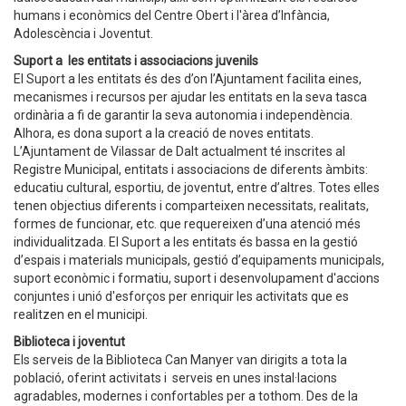
humans i econòmics del Centre Obert i l'àrea d’Infància,
Adolescència i Joventut.
Suport a les entitats i associacions juvenils
El Suport a les entitats és des d’on l’Ajuntament facilita eines,
mecanismes i recursos per ajudar les entitats en la seva tasca
ordinària a fi de garantir la seva autonomia i independència.
Alhora, es dona suport a la creació de noves entitats.
L’Ajuntament de Vilassar de Dalt actualment té inscrites al
Registre Municipal, entitats i associacions de diferents àmbits:
educatiu cultural, esportiu, de joventut, entre d’altres. Totes elles
tenen objectius diferents i comparteixen necessitats, realitats,
formes de funcionar, etc. que requereixen d’una atenció més
individualitzada. El Suport a les entitats és bassa en la gestió
d’espais i materials municipals, gestió d’equipaments municipals,
suport econòmic i formatiu, suport i desenvolupament d'accions
conjuntes i unió d'esforços per enriquir les activitats que es
realitzen en el municipi.
Biblioteca i joventut
Els serveis de la Biblioteca Can Manyer van dirigits a tota la
població, oferint activitats i serveis en unes instal·lacions
agradables, modernes i confortables per a tothom. Des de la