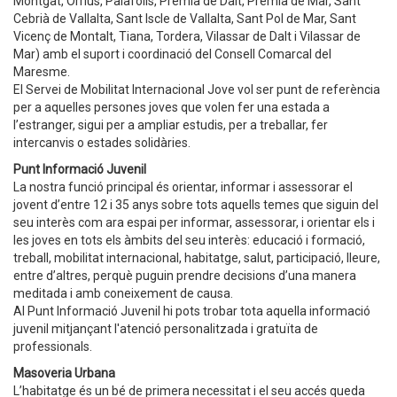
Montgat, Òrrius, Palafolls, Premià de Dalt, Premià de Mar, Sant
Cebrià de Vallalta, Sant Iscle de Vallalta, Sant Pol de Mar, Sant
Vicenç de Montalt, Tiana, Tordera, Vilassar de Dalt i Vilassar de
Mar) amb el suport i coordinació del Consell Comarcal del
Maresme.
El Servei de Mobilitat Internacional Jove vol ser punt de referència
per a aquelles persones joves que volen fer una estada a
l’estranger, sigui per a ampliar estudis, per a treballar, fer
intercanvis o estades solidàries.
Punt Informació Juvenil
La nostra funció principal és orientar, informar i assessorar el
jovent d’entre 12 i 35 anys sobre tots aquells temes que siguin del
seu interès com ara espai per informar, assessorar, i orientar els i
les joves en tots els àmbits del seu interès: educació i formació,
treball, mobilitat internacional, habitatge, salut, participació, lleure,
entre d’altres, perquè puguin prendre decisions d’una manera
meditada i amb coneixement de causa.
Al Punt Informació Juvenil hi pots trobar tota aquella informació
juvenil mitjançant l'atenció personalitzada i gratuïta de
professionals.
Masoveria Urbana
L’habitatge és un bé de primera necessitat i el seu accés queda