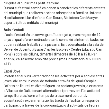
dirigides al públic més petit i familiar.
Durant el festival, també es donen a conèixer les diferents entitats
del municipi que realitzen accions adreçades a famílies i infants.
Hi col·laboren: Llar d'Infants Can Roure, Biblioteca Can Manyer,
esports i altres entitats del municipi.
Aula d'estudi
L’aula d’estudi és un servei gratuït adreçat a joves majors de 12
anys el qual ofereix ordinadors amb connexió a Internet, taules on
poder realitzar treballs i una pissarra. Es troba situada a la sala del
Servei de Joventut (Espai Cívic les Escoles - Centre Educatiu Can
Pons), i obre els
dilluns, dimarts i dimecres de 16 h a 19 h.
Per
anar-hi, cal reservar amb cita prèvia (més informació al 638 009
411).
Espai Jove
Pretén ser el nucli vertebrador de les activitats per a adolescents i
joves, així com un espai de trobada a través del qual s'amplia
l'oferta de lleure i es diversifiquen les opcions juvenils ja existents
a Vilassar de Dalt, donant alternatives i promovent l'ús actiu del
temps lliure així com el temps de creixement personal,
socialització i experimentació. Es tracta de facilitar un espai de
participació a través de la coorganització d’activitats de lleure i