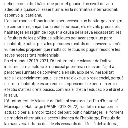
definit com a dret bàsic que permet gaudir d’un nivell de vida
adequat a qualsevol ésser humà, en la normativa internacional,
espanyola i catalana.
L’actual manca d’oportunitats per accedir a un habitatge en règim
de compra mitjançant un crèdit hipotecari, els elevats preus dels
habitatges en règim de lloguer a causa de la seva escassetat i les
dificultats de les polítiques públiques per aconseguir un parc
d’habitatge públic per a les persones i unitats de convivència més
vulnerables propicien que molts col·lectius no puguin resoldre les
seves necessitats residencials.
En el mandat 2019-2021, l’Ajuntament de Vilassar de Dalt va
incloure com a actuació municipal prioritària i rellevant l’ajut a
persones i unitats de convivència en situació de vulnerabilitat
social i especialment aquelles en risc d’exclusió residencial, perquè
el dret a l’habitatge és un requisit imprescindible per a l’exercici
efectiu d’altres drets bàsics, com ara el dret a l’educació o el dret a
la salut.
L’Ajuntament de Vilassar de Dalt, tal com recull el Pla d’Actuació
Municipal d’Habitatge (PAMH 2018-2022), va determinar com a
actuació per a la mobilització del parc buit d’habitatges i el foment
de models alternatius d’accés i tinença de l’habitatge, l’impuls de
la masoveria urbana des de els vessants de difusió del sistema,