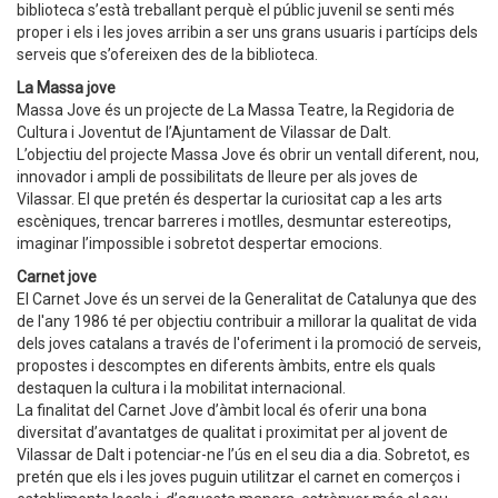
biblioteca s’està treballant perquè el públic juvenil se senti més
proper i els i les joves arribin a ser uns grans usuaris i partícips dels
serveis que s’ofereixen des de la biblioteca.
La Massa jove
Massa Jove és un projecte de La Massa Teatre, la Regidoria de
Cultura i Joventut de l’Ajuntament de Vilassar de Dalt.
L’objectiu del projecte Massa Jove és obrir un ventall diferent, nou,
innovador i ampli de possibilitats de lleure per als joves de
Vilassar. El que pretén és despertar la curiositat cap a les arts
escèniques, trencar barreres i motlles, desmuntar estereotips,
imaginar l’impossible i sobretot despertar emocions.
Carnet jove
El Carnet Jove és un servei de la Generalitat de Catalunya que des
de l'any 1986 té per objectiu contribuir a millorar la qualitat de vida
dels joves catalans a través de l'oferiment i la promoció de serveis,
propostes i descomptes en diferents àmbits, entre els quals
destaquen la cultura i la mobilitat internacional.
La finalitat del Carnet Jove d’àmbit local és oferir una bona
diversitat d’avantatges de qualitat i proximitat per al jovent de
Vilassar de Dalt i potenciar-ne l’ús en el seu dia a dia. Sobretot, es
pretén que els i les joves puguin utilitzar el carnet en comerços i