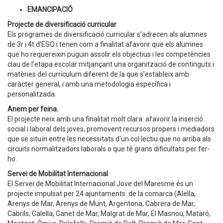
EMANCIPACIÓ
Projecte de diversificació curricular
Els programes de diversificació curricular s’adrecen als alumnes
de 3r i 4t d’ESO i tenen com a finalitat afavorir que els alumnes
que ho requereixin puguin assolir els objectius i les competències
clau de l’etapa escolar mitjançant una organització de continguts i
matèries del currículum diferent de la que s’estableix amb
caràcter general, i amb una metodologia específica i
personalitzada.
Anem per feina.
El projecte neix amb una finalitat molt clara: afavorir la inserció
social i laboral dels joves, promovent recursos propers i mediadors
que se situïn entre les necessitats d'un col·lectiu que no arriba als
circuits normalitzadors laborals o que té grans dificultats per fer-
ho.
Servei de Mobilitat Internacional
El Servei de Mobilitat Internacional Jove del Maresme és un
projecte impulsat per 24 ajuntaments de la comarca (Alella,
Arenys de Mar, Arenys de Munt, Argentona, Cabrera de Mar,
Cabrils, Calella, Canet de Mar, Malgrat de Mar, El Masnou, Mataró,