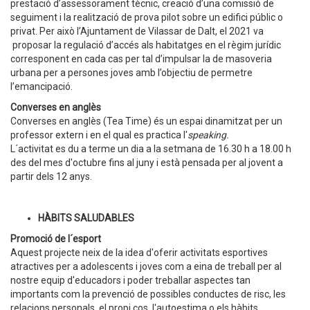
prestació d’assessorament tècnic, creació d’una comissió de
seguiment i la realització de prova pilot sobre un edifici públic o
privat. Per això l’Ajuntament de Vilassar de Dalt, el 2021 va
proposar la regulació d’accés als habitatges en el règim jurídic
corresponent en cada cas per tal d’impulsar la de masoveria
urbana per a persones joves amb l’objectiu de permetre
l’emancipació.
Converses en anglès
Converses en anglès (Tea Time) és un espai dinamitzat per un
professor extern i en el qual es practica l'
speaking.
L´activitat es du a terme un dia a la setmana de 16.30 h a 18.00 h
des del mes d'octubre fins al juny i està pensada per al jovent a
partir dels 12 anys.
HÀBITS SALUDABLES
Promoció de l´esport
Aquest projecte neix de la idea d'oferir activitats esportives
atractives per a adolescents i joves com a eina de treball per al
nostre equip d'educadors i poder treballar aspectes tan
importants com la prevenció de possibles conductes de risc, les
relacions personals, el propi cos, l'autoestima o els hàbits