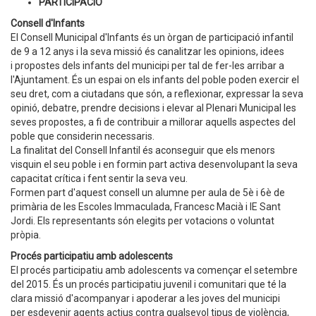
PARTICIPACIÓ
Consell d'Infants
El Consell Municipal d'Infants és un òrgan de participació infantil
de 9 a 12 anys i la seva missió és canalitzar les opinions, idees
i propostes dels infants del municipi per tal de fer-les arribar a
l'Ajuntament. És un espai on els infants del poble poden exercir el
seu dret, com a ciutadans que són, a reflexionar, expressar la seva
opinió, debatre, prendre decisions i elevar al Plenari Municipal les
seves propostes, a fi de contribuir a millorar aquells aspectes del
poble que considerin necessaris.
La finalitat del Consell Infantil és aconseguir que els menors
visquin el seu poble i en formin part activa desenvolupant la seva
capacitat crítica i fent sentir la seva veu.
Formen part d'aquest consell un alumne per aula de 5è i 6è de
primària de les Escoles Immaculada, Francesc Macià i IE Sant
Jordi. Els representants són elegits per votacions o voluntat
pròpia.
Procés participatiu amb adolescents
El procés participatiu amb adolescents va començar el setembre
del 2015. És un procés participatiu juvenil i comunitari que té la
clara missió d'acompanyar i apoderar a les joves del municipi
per esdevenir agents actius contra qualsevol tipus de violència,