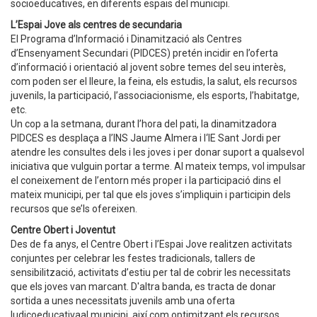
socioeducatives, en diferents espais del municipi.
L’Espai Jove als centres de secundaria
El Programa d’Informació i Dinamització als Centres
d’Ensenyament Secundari (PIDCES) pretén incidir en l’oferta
d’informació i orientació al jovent sobre temes del seu interès,
com poden ser el lleure, la feina, els estudis, la salut, els recursos
juvenils, la participació, l’associacionisme, els esports, l’habitatge,
etc.
Un cop a la setmana, durant l’hora del pati, la dinamitzadora
PIDCES es desplaça a l’INS Jaume Almera i l‘IE Sant Jordi per
atendre les consultes dels i les joves i per donar suport a qualsevol
iniciativa que vulguin portar a terme. Al mateix temps, vol impulsar
el coneixement de l’entorn més proper i la participació dins el
mateix municipi, per tal que els joves s’impliquin i participin dels
recursos que se’ls ofereixen.
Centre Obert i Joventut
Des de fa anys, el Centre Obert i l’Espai Jove realitzen activitats
conjuntes per celebrar les festes tradicionals, tallers de
sensibilització, activitats d’estiu per tal de cobrir les necessitats
que els joves van marcant. D'altra banda, es tracta de donar
sortida a unes necessitats juvenils amb una oferta
ludicoeducativaal municipi, així com optimitzant els recursos