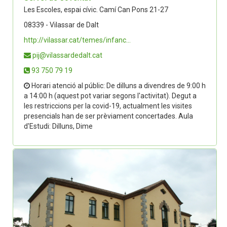
Les Escoles, espai cívic. Camí Can Pons 21-27
08339 - Vilassar de Dalt
http://vilassar.cat/temes/infanc...
pij@vilassardedalt.cat
93 750 79 19
Horari atenció al públic: De dilluns a divendres de 9:00 h
a 14:00 h (aquest pot variar segons l'activitat). Degut a
les restriccions per la covid-19, actualment les visites
presencials han de ser prèviament concertades. Aula
d'Estudi: Dilluns, Dime