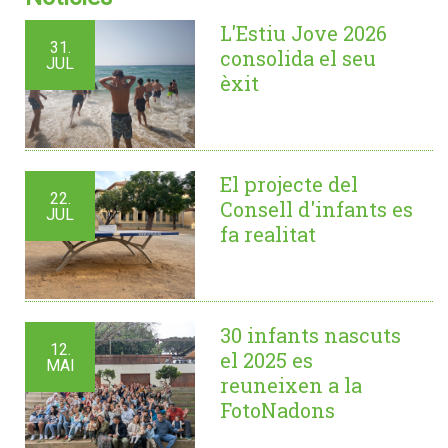
L'Estiu Jove 2026
31.
consolida el seu
JUL
èxit
El projecte del
22.
Consell d'infants es
JUL
fa realitat
30 infants nascuts
12.
el 2025 es
MAI
reuneixen a la
FotoNadons