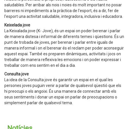
saludables. Per arribar als nois i noies és molt important no posar
barreres ni impediments a la pràctica de l'esport, és a dir, fer de
l’esport una activitat saludable, integradora, inclusiva i educadora.
Keixelada jove
La Keixalada jove (K- Jove), és un espai on poder berenar i parlar
de manera distesa i informal de diferents temes i qüestions. És un
punt de trobada de joves, per berenar i parlar entre iguals de
manera informal i on el berenar és el reclam per poder aconseguir
aquest espai. També es preparen dinàmiques, activitats i jocs on
treballar de manera reflexiva les emocions i on poder expressar i
treballar com ens sentim en el dia a dia.
Consulta jove
La idea de la Consulta jove és garantir un espai en el qual les
persones joves puguin venir a parlar de qualsevol qüestió que els
hi preocupi o els angoixi. És una manera de connectar amb els
seus sentiments i donar un espai on parlar de preocupacions o
simplement parlar de qualsevol tema.
Notícies