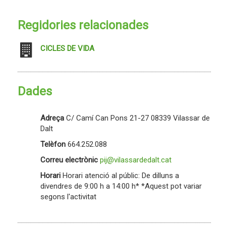
Regidories relacionades
CICLES DE VIDA
Dades
Adreça
C/ Camí Can Pons 21-27 08339 Vilassar de
Dalt
Telèfon
664.252.088
Correu electrònic
pij@vilassardedalt.cat
Horari
Horari atenció al públic: De dilluns a
divendres de 9:00 h a 14:00 h* *Aquest pot variar
segons l'activitat