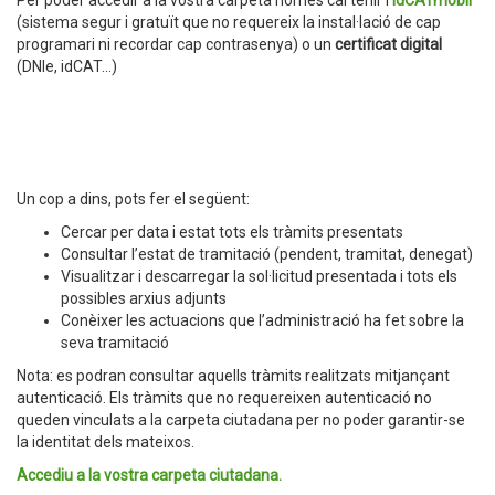
Per poder accedir a la vostra carpeta només cal tenir l'
idCATmòbil
(sistema segur i gratuït que no requereix la instal·lació de cap
programari ni recordar cap contrasenya) o un
certificat digital
(DNIe, idCAT...)
Un cop a dins, pots fer el següent:
Cercar per data i estat tots els tràmits presentats
Consultar l’estat de tramitació (pendent, tramitat, denegat)
Visualitzar i descarregar la sol·licitud presentada i tots els
possibles arxius adjunts
Conèixer les actuacions que l’administració ha fet sobre la
seva tramitació
Nota: es podran consultar aquells tràmits realitzats mitjançant
autenticació. Els tràmits que no requereixen autenticació no
queden vinculats a la carpeta ciutadana per no poder garantir-se
la identitat dels mateixos.
Accediu a la vostra carpeta ciutadana.