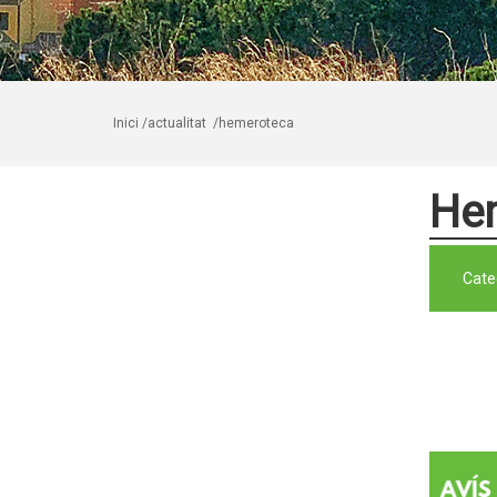
Inici
/actualitat
/hemeroteca
He
Cate