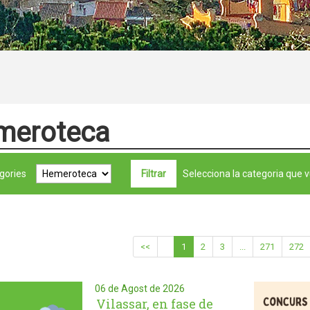
meroteca
gories
Selecciona la categoria que v
<<
1
2
3
...
271
272
06 de Agost de 2026
Vilassar, en fase de