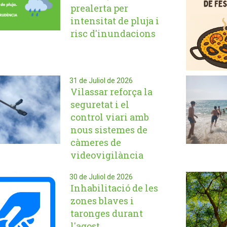
prealerta per
intensitat de pluja i
risc d'inundacions
31 de Juliol de 2026
Vilassar reforça la
seguretat i el
control viari amb
nous sistemes de
càmeres de
videovigilància
30 de Juliol de 2026
Inhabilitació de les
zones blaves i
taronges durant
l'agost