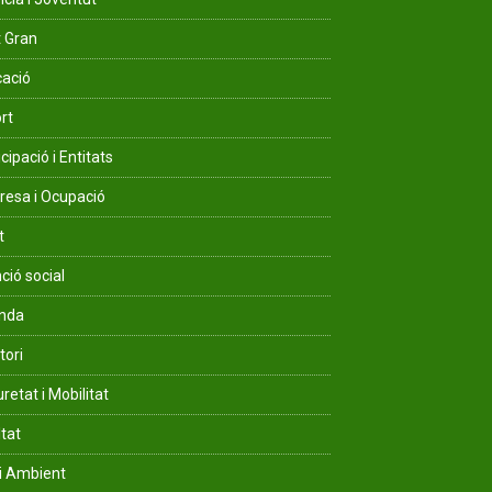
 Gran
ació
rt
cipació i Entitats
esa i Ocupació
t
ció social
enda
tori
retat i Mobilitat
ltat
i Ambient