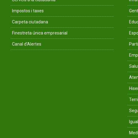
Impostos i taxes
Gent
Carpeta ciutadana
Educ
Finestreta única empresarial
Espo
Canal d'Alertes
Parti
Empr
Salu
Aten
His
Terri
Segu
Igua
Med