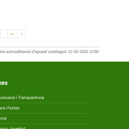
>>
>
rera actualització d'aquest contingut:
12-02-2021 12:50
mes
nicació i Transparència
ura i Festes
isme
ncia i Joventut