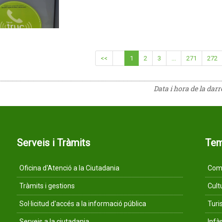
<<
1
2
3
...
271
272
Data i hora de la dar
Serveis i Tràmits
Te
Oficina d'Atenció a la Ciutadania
Comu
Tràmits i gestions
Cult
Sol·licitud d'accés a la informació pública
Tur
Serveis a la ciutadania
Infà