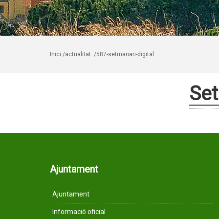
Inici
/actualitat
/587-setmanari-digital
Set
Ajuntament
Ajuntament
Informació oficial