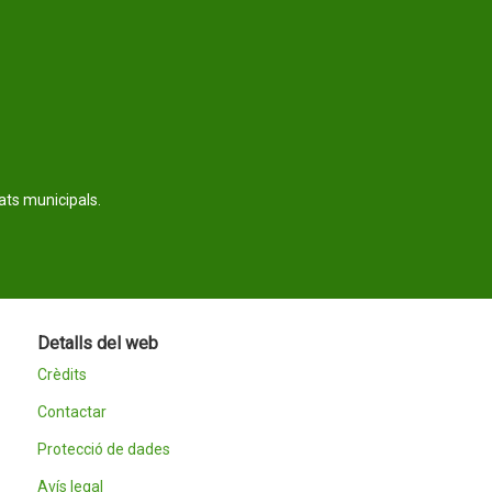
tats municipals.
Detalls del web
Crèdits
Contactar
Protecció de dades
Avís legal