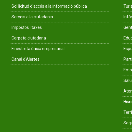
Sol·licitud d'accés a la informació pública
Tur
Serveis a la ciutadania
Infà
Impostos i taxes
Gent
Carpeta ciutadana
Educ
Finestreta única empresarial
Espo
Canal d'Alertes
Parti
Empr
Salu
Aten
His
Terri
Segu