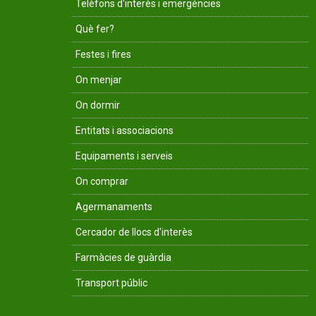
Telèfons d'interès i emergències
Què fer?
Festes i fires
On menjar
On dormir
Entitats i associacions
Equipaments i serveis
On comprar
Agermanaments
Cercador de llocs d'interès
Farmàcies de guàrdia
Transport públic