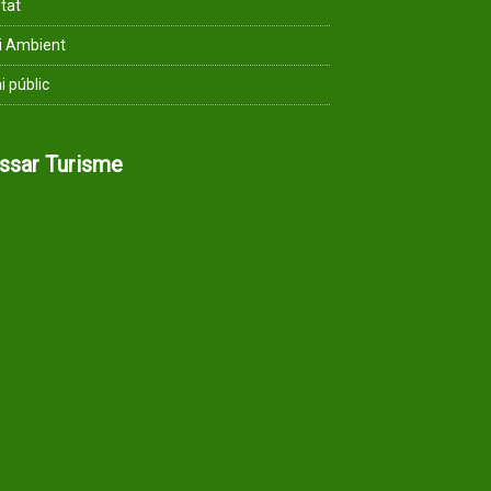
ltat
i Ambient
i públic
assar Turisme