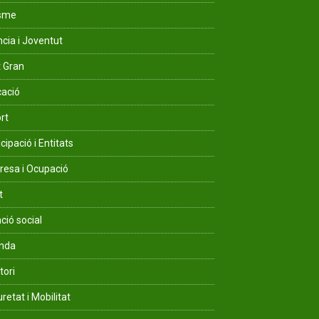
isme
ncia i Joventut
 Gran
ació
rt
cipació i Entitats
esa i Ocupació
t
ció social
enda
tori
retat i Mobilitat