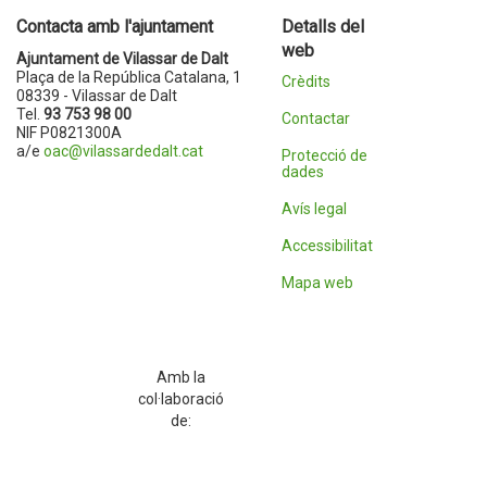
Contacta amb l'ajuntament
Detalls del
web
Ajuntament de Vilassar de Dalt
Plaça de la República Catalana, 1
Crèdits
08339 - Vilassar de Dalt
Tel.
93 753 98 00
Contactar
NIF P0821300A
a/e
oac@vilassardedalt.cat
Protecció de
dades
Avís legal
Accessibilitat
Mapa web
Amb la
col·laboració
de: