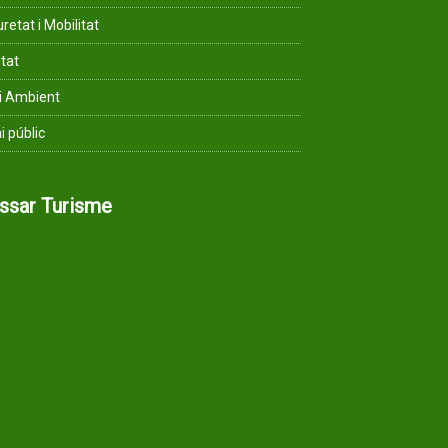
retat i Mobilitat
ltat
i Ambient
i públic
assar Turisme