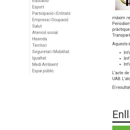
Educació
Esport
Participació i Entitats
màxim rec
Empresa i Ocupació
Periodism
Salut
pràctique
Atenció social
Transparèn
Hisenda
Aquests
i
Territori
Seguretat i Mobilitat
Inf
Igualtat
Iin
Inf
Medi Ambient
Espai públic
L'acte de 
UAB. L’alc
El resulta
Enl