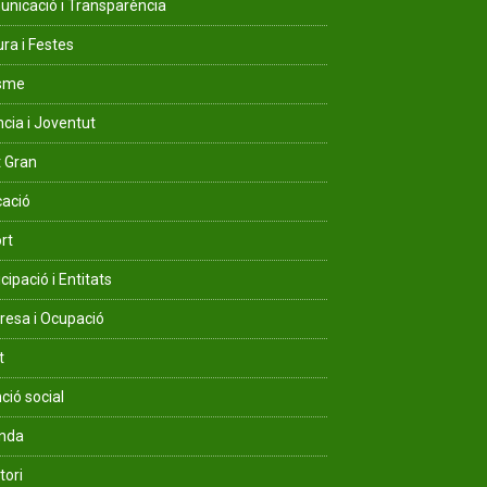
nicació i Transparència
ura i Festes
isme
ncia i Joventut
 Gran
ació
rt
cipació i Entitats
esa i Ocupació
t
ció social
enda
tori