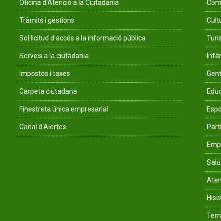
Oficina d'Atenció a la Ciutadania
Comu
Tràmits i gestions
Cult
Sol·licitud d'accés a la informació pública
Tur
Serveis a la ciutadania
Infà
Impostos i taxes
Gent
Carpeta ciutadana
Educ
Finestreta única empresarial
Espo
Canal d'Alertes
Parti
Empr
Salu
Aten
His
Terri