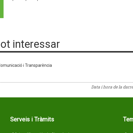
pot interessar
omunicació i Transparència
Data i hora de la darr
Serveis i Tràmits
Te