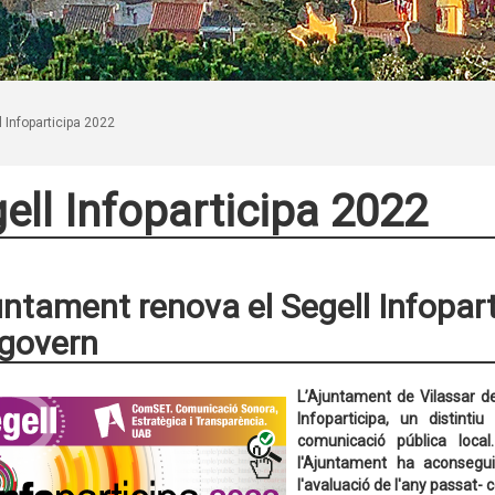
l Infoparticipa 2022
ell Infoparticipa 2022
untament renova el Segell Infopart
govern
L’Ajuntament de Vilassar d
Infoparticipa, un distinti
comunicació pública loca
l'Ajuntament ha aconsegu
l'avaluació de l'any passat- 