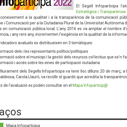
El Segell Infoparticipa l'a
Estratègica i Transparènci
oneixement a la qualitat i a la transparència de la comunicació públ
e i Comunicació per a la Ciutadania Plural de la Universitat Autònoma d
s en comunicació pública local. L'any 2016 es va ampliar el nombre d'i
cia, i any rere any, incrementen l'exigència en la qualitat de la informa
ndicadors avaluats es distribueixen en 3 temàtiques:
ormació dels i les representants polítics/polítiques
formació sobre el municipi i la gestió dels recursos col·lectius que se'n fa
ormació i accés sobre les eines de participació ciutadana.
lliurament dels Segells Infoparticipa va tenir lloc dilluns 20 de març, a
aldessa, Carola Llauró, va recollir el guardó que acredita la transparènc
ts de l'avaluació es poden consultar en el
Mapa Infoparticip@
.
laços
Mapa Infoparticipa