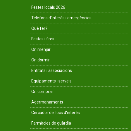
Festes locals 2026
Telèfons d'interès i emergències
Què fer?
Festes i fires
On menjar
On dormir
Entitats i associacions
Equipaments i serveis
On comprar
Agermanaments
Cercador de llocs d'interès
Farmàcies de guàrdia