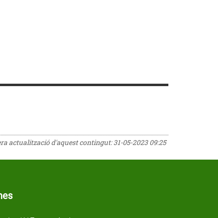
era actualització d'aquest contingut:
31-05-2023 09:25
mes