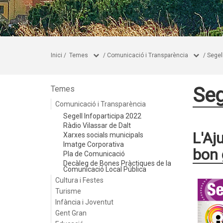
Inici
/
Temes
/
Comunicació i Transparència
/
Segel
Seg
Temes
Comunicació i Transparència
Segell Infoparticipa 2022
Ràdio Vilassar de Dalt
L'Aj
Xarxes socials municipals
Imatge Corporativa
bon 
Pla de Comunicació
Decàleg de Bones Pràctiques de la
Comunicació Local Pública
Cultura i Festes
Turisme
Infància i Joventut
Gent Gran