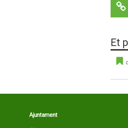
Et 
C
Ajuntament