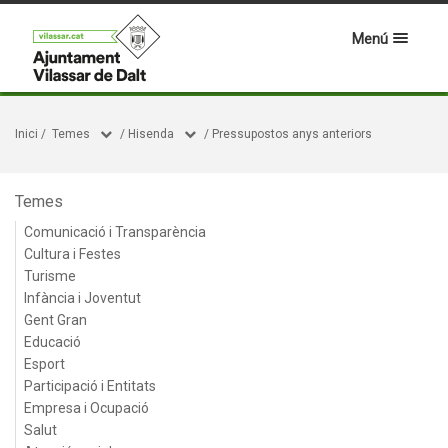
Menú
Inici
/
Temes
/
Hisenda
/
Pressupostos anys anteriors
Temes
Comunicació i Transparència
Cultura i Festes
Turisme
Infància i Joventut
Gent Gran
Educació
Esport
Participació i Entitats
Empresa i Ocupació
Salut