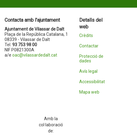
Contacta amb l'ajuntament
Detalls del
web
Ajuntament de Vilassar de Dalt
Plaça de la República Catalana, 1
Crèdits
08339 - Vilassar de Dalt
Tel.
93 753 98 00
Contactar
NIF P0821300A
a/e
oac@vilassardedalt.cat
Protecció de
dades
Avís legal
Accessibilitat
Mapa web
Amb la
col·laboració
de: