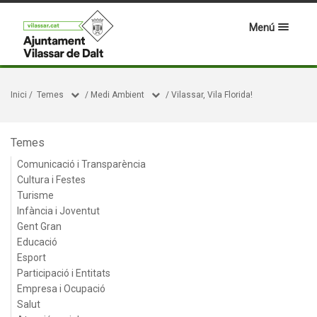
Menú
Inici
/
Temes
/
Medi Ambient
/
Vilassar, Vila Florida!
Temes
Comunicació i Transparència
Cultura i Festes
Turisme
Infància i Joventut
Gent Gran
Educació
Esport
Participació i Entitats
Empresa i Ocupació
Salut