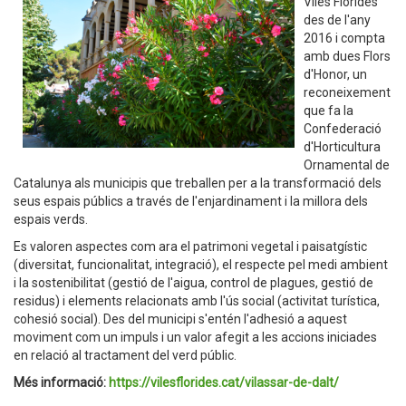
Viles Florides
des de l'any
2016 i compta
amb dues Flors
d'Honor, un
reconeixement
que fa la
Confederació
d'Horticultura
Ornamental de
Catalunya als municipis que treballen per a la transformació dels
seus espais públics a través de l'enjardinament i la millora dels
espais verds.
Es valoren aspectes com ara el patrimoni vegetal i paisatgístic
(diversitat, funcionalitat, integració), el respecte pel medi ambient
i la sostenibilitat (gestió de l'aigua, control de plagues, gestió de
residus) i elements relacionats amb l'ús social (activitat turística,
cohesió social). Des del municipi s'entén l'adhesió a aquest
moviment com un impuls i un valor afegit a les accions iniciades
en relació al tractament del verd públic.
Més informació:
https://vilesflorides.cat/vilassar-de-dalt/