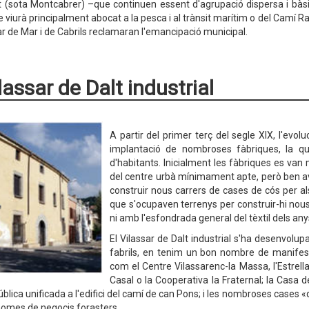
t (sota Montcabrer) –que continuen essent d'agrupació dispersa i bàs
 viurà principalment abocat a la pesca i al trànsit marítim o del Camí Ra
ar de Mar i de Cabrils reclamaran l'emancipació municipal.
ilassar de Dalt industrial
A partir del primer terç del segle XIX, l'evo
implantació de nombroses fàbriques, la q
d'habitants. Inicialment les fàbriques es van
del centre urbà mínimament apte, però ben avia
construir nous carrers de cases de cós per als
que s'ocupaven terrenys per construir-hi nous
ni amb l'esfondrada general del tèxtil dels an
El Vilassar de Dalt industrial s'ha desenvolup
fabrils, en tenim un bon nombre de manifestac
com el Centre Vilassarenc-la Massa, l'Estrella, 
Casal o la Cooperativa la Fraternal; la Casa de
ública unificada a l'edifici del camí de can Pons; i les nombroses cases «
 homes de negocis forasters.