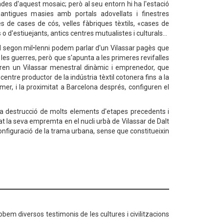
es d'aquest mosaic; però al seu entorn hi ha l'estació
antigues masies amb portals adovellats i finestres
s de cases de cós, velles fàbriques tèxtils, «cases de
o d'estiuejants, antics centres mutualistes i culturals…
del segon mil•lenni podem parlar d'un Vilassar pagès que
les guerres, però que s'apunta a les primeres revifalles
stren un Vilassar menestral dinàmic i emprenedor, que
centre productor de la indústria tèxtil cotonera fins a la
er, i la proximitat a Barcelona després, configuren el
la destrucció de molts elements d'etapes precedents i
at la seva empremta en el nucli urbà de Vilassar de Dalt
nfiguració de la trama urbana, sense que constitueixin
obem diversos testimonis de les cultures i civilitzacions