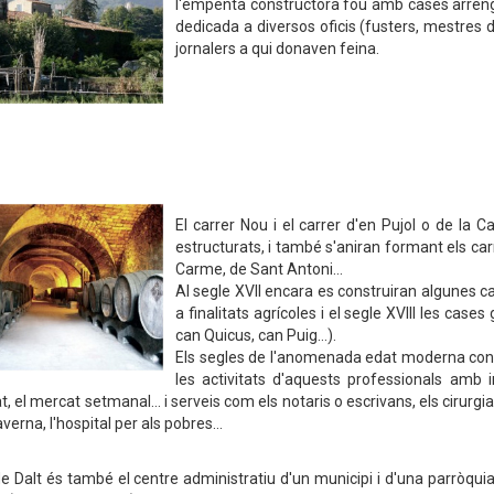
l'empenta constructora fou amb cases arrengla
dedicada a diversos oficis (fusters, mestres de 
jornalers a qui donaven feina.
El carrer Nou i el carrer d'en Pujol o de la
estructurats, i també s'aniran formant els carr
Carme, de Sant Antoni…
Al segle XVII encara es construiran algunes c
a finalitats agrícoles i el segle XVIII les case
can Quicus, can Puig…).
Els segles de l'anomenada edat moderna confi
les activitats d'aquests professionals amb i
t, el mercat setmanal… i serveis com els notaris o escrivans, els cirurgian
taverna, l'hospital per als pobres…
de Dalt és també el centre administratiu d'un municipi i d'una parròquia 