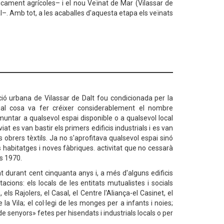
icament agrícoles– i el nou Veïnat de Mar (Vilassar de
l–. Amb tot, a les acaballes d'aquesta etapa els veïnats
lució urbana de Vilassar de Dalt fou condicionada per la
ual cosa va fer créixer considerablement el nombre
 muntar a qualsevol espai disponible o a qualsevol local
t es van bastir els primers edificis industrials i es van
 obrers tèxtils. Ja no s'aprofitava qualsevol espai sinó
 habitatges i noves fàbriques. activitat que no cessarà
ys 1970.
at durant cent cinquanta anys i, a més d'alguns edificis
ions: els locals de les entitats mutualistes i socials
els Rajolers, el Casal, el Centre l'Aliança-el Casinet, el
 la Vila; el col·legi de les monges per a infants i noies;
de senyors» fetes per hisendats i industrials locals o per