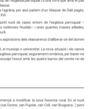
op de l'església parroquial i d'una torre que amb el pas
lassar.
a l'agrària; per això parlem d'un Vilassar de Dalt pagès,
 XVI.
tit nucli de cases entorn de l'església parroquial –
s violències feudals– i unes quantes masies aïllades,
cli.
es aspiracions dels vilassarencs d'alliberar-se del domini
 el municipi o universitat. La nova situació i els canvis
 església parroquial, segurament romànica, per bastir-ne
'hi esculpí l'escut amb les quatre barres del comte-rei de
omençà a modificar la seva fesomia rural. En el nucli
cal Doctor, can Pujolar, can Coll, can Bruguera…) però