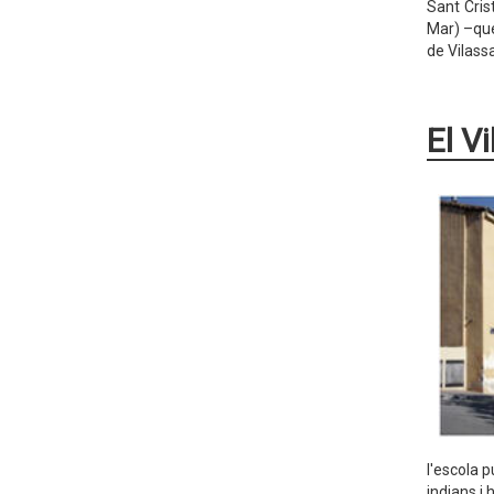
Sant Cris
Mar) –que
de Vilass
El V
l'escola p
indians i