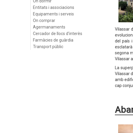
On dormir
Entitats i associacions
Equipaments i serveis
On comprar
Agermanaments
Vilassar 
Cercador de llocs d'interès
evolucion
Farmàcies de guàrdia
del país 
Transport públic
esclatarà 
segona me
Vilassar a
La superp
Vilassar 
amb edifi
cap conju
Aban