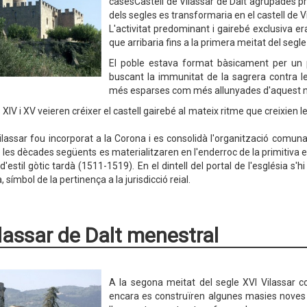
casesCastell de Vilassar de Dalt agrupades pr
dels segles es transformaria en el castell de Vi
L'activitat predominant i gairebé exclusiva er
que arribaria fins a la primera meitat del segle
El poble estava format bàsicament per un pe
buscant la immunitat de la sagrera contra le
més esparses com més allunyades d'aquest nu
 XIV i XV veieren créixer el castell gairebé al mateix ritme que creixien l
ilassar fou incorporat a la Corona i es consolidà l'organització comunal,
e les dècades següents es materialitzaren en l'enderroc de la primitiva
d'estil gòtic tardà (1511-1519). En el dintell del portal de l'església s
 símbol de la pertinença a la jurisdicció reial.
ilassar de Dalt menestral
A la segona meitat del segle XVI Vilassar c
encara es construïren algunes masies noves (