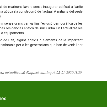
il de mariners llavors sense inaugurar edificat a l'antic
gòtica i la construcció de l'actual. A mitjans del segle
u.
nir sense grans canvis fins l'eclosió demogràfica de les
es residències entorn del nucli urbà. En l'actualitat, les
s o equipaments.
 de Dalt, alguns edificis o elements de la important
 testimonis per a les generacions que han de venir i per
rera actualització d'aquest contingut:
02-01-2020 11:29
mes