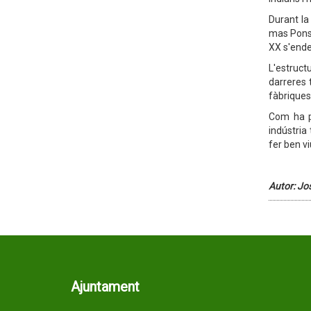
Durant la
mas Pons 
XX s'ender
L'estruct
darreres t
fàbriques
Com ha pa
indústria
fer ben vi
Autor: J
Ajuntament