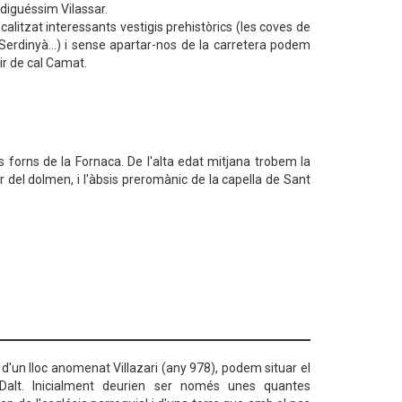
diguéssim Vilassar.
localitzat interessants vestigis prehistòrics (les coves de
 Serdinyà…) i sense apartar-nos de la carretera podem
ir de cal Camat.
 forns de la Fornaca. De l'alta edat mitjana trobem la
r del dolmen, i l'àbsis preromànic de la capella de Sant
d'un lloc anomenat Villazari (any 978), podem situar el
 Dalt. Inicialment deurien ser només unes quantes