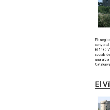
Els segles
senyorial.
El 1480 V
socials d
una altra 
Catalunya,
El V