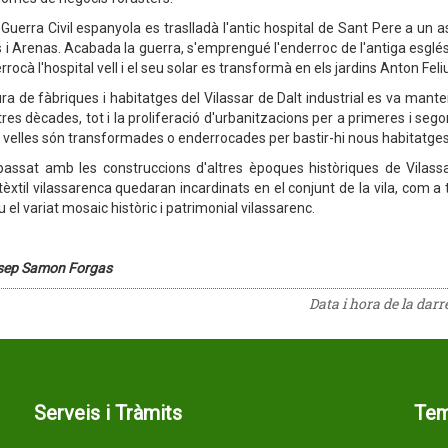
 Guerra Civil espanyola es traslladà l'antic hospital de Sant Pere a un as
i Arenas. Acabada la guerra, s'emprengué l'enderroc de l'antiga església 
rocà l'hospital vell i el seu solar es transformà en els jardins Anton Feli
ura de fàbriques i habitatges del Vilassar de Dalt industrial es va mante
res dècades, tot i la proliferació d'urbanitzacions per a primeres i segon
 velles són transformades o enderrocades per bastir-hi nous habitatge
ssat amb les construccions d'altres èpoques històriques de Vilassar
 tèxtil vilassarenca quedaran incardinats en el conjunt de la vila, com a
u el variat mosaic històric i patrimonial vilassarenc.
osep Samon Forgas
Data i hora de la dar
Serveis i Tràmits
Te