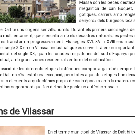
Massa són les peces destacad
megalítica de can Boquet, 
gòtiques, carrers amb rengle
senyors» dels burgesos locals 
de Dalt té uns orígens senzills, humils. Durant els primers cinc segles 
a molt lentament, que s'encalla amb els desastres naturals, les pestes i 
i es transforma progressivament. Els segles XVI, XVII i XVIII ens mo
el segle XIX en un Vilassar industrial que es convertirà en un important 
itat del segle XX, quan les onades migratòries del sud d'Espanya prim
ctual, amb grans zones residencials entorn del nucli històric.
osició de les diferents etapes històriques comporta gairebé sempre 
de Dalt no n'ha estat una excepció; però totes aquestes etapes han deix
cis o elements arquitectònics propis de cada època o amb la mateixa co
nt homogeni però que fan del nostre poble un autèntic mosaic.
s de Vilassar
En el terme municipal de Vilassar de Dalt hi tr