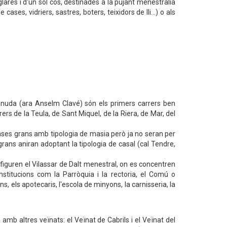
res i d'un sol cós, destinades a la pujant menestralia
cases, vidriers, sastres, boters, teixidors de lli…) o als
 Canuda (ara Anselm Clavé) són els primers carrers ben
ers de la Teula, de Sant Miquel, de la Riera, de Mar, del
ases grans amb tipologia de masia però ja no seran per
s grans aniran adoptant la tipologia de casal (cal Tendre,
guren el Vilassar de Dalt menestral, on es concentren
nstitucions com la Parròquia i la rectoria, el Comú o
s, els apotecaris, l'escola de minyons, la carnisseria, la
amb altres veïnats: el Veïnat de Cabrils i el Veïnat del