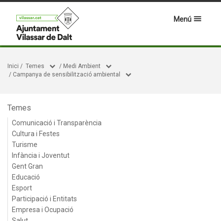
Menú
Inici
/
Temes
/
Medi Ambient
/
Campanya de sensibilització ambiental
Temes
Comunicació i Transparència
Cultura i Festes
Turisme
Infància i Joventut
Gent Gran
Educació
Esport
Participació i Entitats
Empresa i Ocupació
Salut