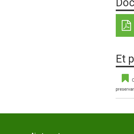
Doc
Et 
C
preservar 