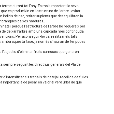
a terme durant tot l’any. És molt important la seva
que es produeixin en l’estructura de l’arbre i evitar
indicis de risc, retirar suplents que desequilibren la
r branques baixes madures...
nats i perquè l’estructura de l’arbre ho requereix per
a de deixar l’arbre amb una capçada més continguda,
ncions. Per aconseguir-ho cal realitzar els talls
 s’arriba aquesta fase, ja només s’hauran de fer podes
’objectiu d’eliminar fruits carnosos que generen
ista sempre seguint les directrius generals del Pla de
d'intensificar els treballs de neteja i recollida de fulles
a importància de posar en valor el verd urbà de què