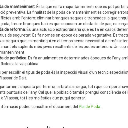
da de manteniment.
És la que es fa majoritàriament i que es pot portar 
ció preventiva. La finalitat de la poda de manteniment és corregir errors 
flictes amb l’entorn: eliminar branques seques o trencades, o que tinguin 
çada, treure branques baixes que suposen un obstacle de pas, escurça
a de reforma.
És una actuació extraordinària que es fa en casos determi
ius de seguretat. Es fa només en època de parada vegetativa. Es tract
xa i segura que es mantingui en el temps sense necessitat de més interve
minant els suplents més joves resultants de les podes anteriors. Un cop
 manteniment
a de periòdica.
Es fa anualment en determinades èpoques de l’any amb l
flictes a la via pública.
is per escollir el tipus de poda és la inspecció visual d’un tècnic especial
ilassar de Dalt.
juntament s'aposta per tenir un arbrat sa i segur, tot i que comporti haver 
s puntuals de l'any. Cal que la població també prengui consciència de l
a Vilassar, tot i les molèsties que pugui generar.
nformació podeu consultar el document del
Pla de Poda.