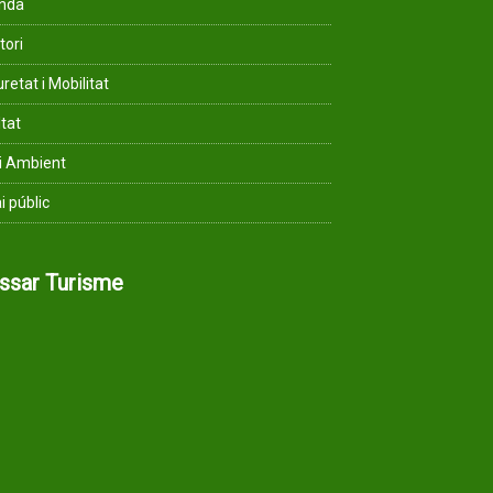
enda
tori
retat i Mobilitat
ltat
i Ambient
i públic
assar Turisme