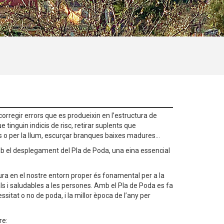
corregir errors que es produeixin en l’estructura de
 tinguin indicis de risc, retirar suplents que
 o per la llum, escurçar branques baixes madures...
amb el desplegament del Pla de Poda, una eina essencial
ra en el nostre entorn proper és fonamental per a la
als i saludables a les persones. Amb el Pla de Poda es fa
sitat o no de poda, i la millor època de l’any per
re: