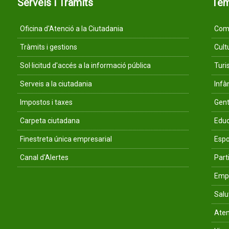
Serveis i Tràmits
Te
Oficina d'Atenció a la Ciutadania
Comu
Tràmits i gestions
Cult
Sol·licitud d'accés a la informació pública
Tur
Serveis a la ciutadania
Infà
Impostos i taxes
Gent
Carpeta ciutadana
Educ
Finestreta única empresarial
Espo
Canal d'Alertes
Parti
Empr
Salu
Aten