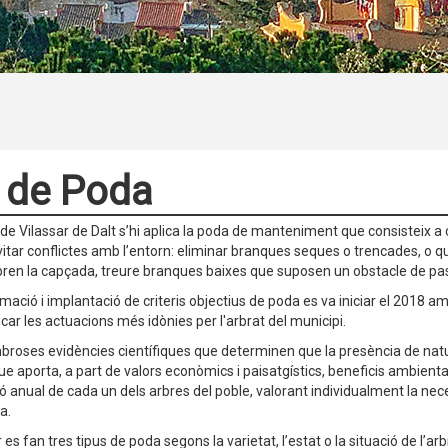
 de Poda
 de Vilassar de Dalt s’hi aplica la poda de manteniment que consisteix a 
evitar conflictes amb l’entorn: eliminar branques seques o trencades, o que
bren la capçada, treure branques baixes que suposen un obstacle de pas
mació i implantació de criteris objectius de poda es va iniciar el 2018 
icar les actuacions més idònies per l'arbrat del municipi.
broses evidències científiques que determinen que la presència de natu
 que aporta, a part de valors econòmics i paisatgístics, beneficis ambient
ó anual de cada un dels arbres del poble, valorant individualment la neces
a.
 es fan tres tipus de poda segons la varietat, l’estat o la situació de l’arb