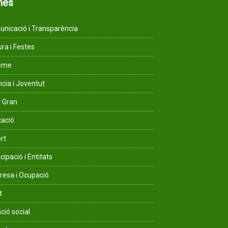
mes
nicació i Transparència
ura i Festes
isme
ncia i Joventut
 Gran
ació
rt
cipació i Entitats
esa i Ocupació
t
ció social