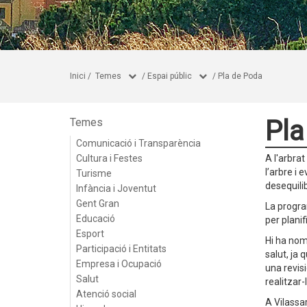
Inici
/
Temes
/
Espai públic
/
Pla de Poda
Pla
Temes
Comunicació i Transparència
Cultura i Festes
A l'arbrat
l’arbre i 
Turisme
desequili
Infància i Joventut
Gent Gran
La progra
Educació
per planif
Esport
Hi ha nom
Participació i Entitats
salut, ja
Empresa i Ocupació
una revisi
Salut
realitzar-l
Atenció social
A Vilassar