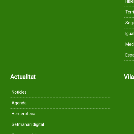
His
Terri
Segu
Igua
Med
Espa
Actualitat
Vil
Notícies
Agenda
Hemeroteca
Setmanari digital