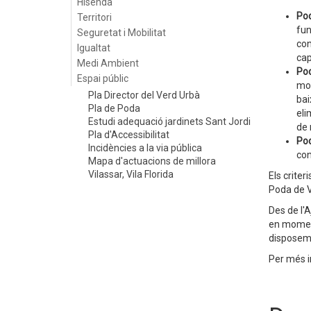
Hisenda
Po
Territori
fun
Seguretat i Mobilitat
con
Igualtat
cap
Medi Ambient
Pod
Espai públic
mot
Pla Director del Verd Urbà
bai
Pla de Poda
eli
Estudi adequació jardinets Sant Jordi
de
Pla d'Accessibilitat
Pod
Incidències a la via pública
con
Mapa d'actuacions de millora
Vilassar, Vila Florida
Els criter
Poda de V
Des de l'A
en moment
disposem 
Per més i