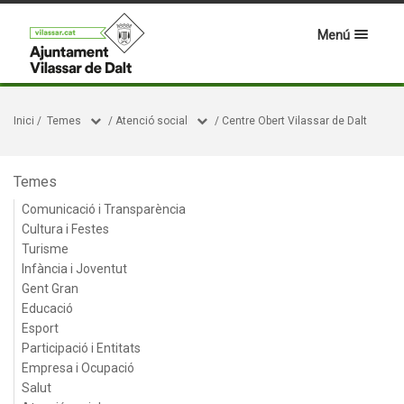
Menú
Inici
/
Temes
/
Atenció social
/
Centre Obert Vilassar de Dalt
Temes
Comunicació i Transparència
Cultura i Festes
Turisme
Infància i Joventut
Gent Gran
Educació
Esport
Participació i Entitats
Empresa i Ocupació
Salut