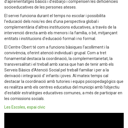
d’aprenentatges bàsics i d’esbarjo i compensen les deficiències
socioeducatives de les persones ateses.
El servei funciona durant el temps no escolar i possibilita
l’educació dels nois/es des d’una perspectiva global i
complementària d’altres institucions educatives, a través de la
intervenció directa amb els menors i la família, o bé, mitjançant
entitats i institucions d’educació formal i no formal.
El Centre Obert té com a funcions bàsiques l’acolliment i la
convivència, oferint atenció individual i grupal. Com a tret
fonamental destaca la coordinació, la complementarietat, la
transversalitat i el treball amb xarxa que han de tenir amb els
Serveis Bàsics d’Atenció Social pel treball familiar i per a la
derivació i integració d' infants i joves. Al mateix temps cal
destacar la coordinació amb tutories i equips psicopedagògics que
es realitza amb els centres educatius del municipi amb l’objectiu
d’establir estratègies educatives comunes, a més de participar en
les comissions socials.
Les Escoles, espai cívic