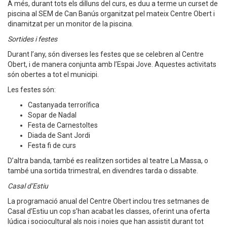
A més, durant tots els dilluns del curs, es duu a terme un curset de
piscina al SEM de Can Banús organitzat pel mateix Centre Obert i
dinamitzat per un monitor de la piscina.
Sortides i festes
Durant l’any, són diverses les festes que se celebren al Centre
Obert, i de manera conjunta amb l’Espai Jove. Aquestes activitats
són obertes a tot el municipi.
Les festes són:
Castanyada terrorífica
Sopar de Nadal
Festa de Carnestoltes
Diada de Sant Jordi
Festa fi de curs
D’altra banda, també es realitzen sortides al teatre La Massa, o
també una sortida trimestral, en divendres tarda o dissabte.
Casal d’Estiu
La programació anual del Centre Obert inclou tres setmanes de
Casal d’Estiu un cop s’han acabat les classes, oferint una oferta
lúdica i sociocultural als nois i noies que han assistit durant tot