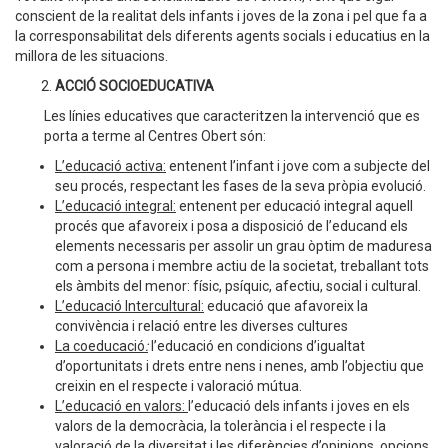
conscient de la realitat dels infants i joves de la zona i pel que fa a
la corresponsabilitat dels diferents agents socials i educatius en la
millora de les situacions.
ACCIÓ SOCIOEDUCATIVA
Les línies educatives que caracteritzen la intervenció que es
porta a terme al Centres Obert són:
L’educació activa:
entenent l’infant i jove com a subjecte del
seu procés, respectant les fases de la seva pròpia evolució.
L’educació integral:
entenent per educació integral aquell
procés que afavoreix i posa a disposició de l’educand els
elements necessaris per assolir un grau òptim de maduresa
com a persona i membre actiu de la societat, treballant tots
els àmbits del menor: físic, psíquic, afectiu, social i cultural.
L’educació Intercultural:
educació que afavoreix la
convivència i relació entre les diverses cultures
La coeducació
:
l’educació en condicions d’igualtat
d’oportunitats i drets entre nens i nenes, amb l’objectiu que
creixin en el respecte i valoració mútua.
L’educació en valors:
l’educació dels infants i joves en els
valors de la democràcia, la tolerància i el respecte i la
valoració de la diversitat i les diferències d’opinions, opcions