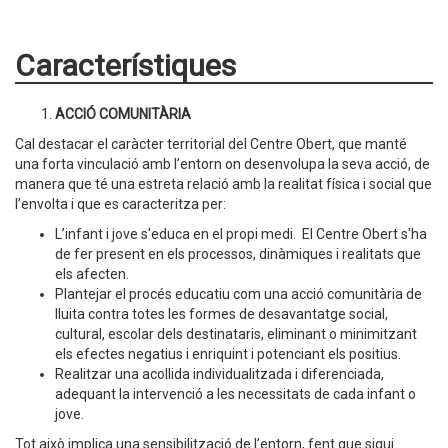
Característiques
ACCIÓ COMUNITÀRIA
Cal destacar el caràcter territorial del Centre Obert, que manté
una forta vinculació amb l’entorn on desenvolupa la seva acció, de
manera que té una estreta relació amb la realitat física i social que
l’envolta i que es caracteritza per:
L’infant i jove s'educa en el propi medi. El Centre Obert s'ha
de fer present en els processos, dinàmiques i realitats que
els afecten.
Plantejar el procés educatiu com una acció comunitària de
lluita contra totes les formes de desavantatge social,
cultural, escolar dels destinataris, eliminant o minimitzant
els efectes negatius i enriquint i potenciant els positius.
Realitzar una acollida individualitzada i diferenciada,
adequant la intervenció a les necessitats de cada infant o
jove.
Tot això implica una sensibilització de l’entorn, fent que sigui