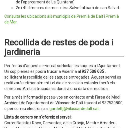
de l'aparcament de La Quintana)
2n i 4t dimecres de mes: riera Salvet al barri de can Salvet.
Consulta les ubicacions als municipis de Premià de Dalt i Premià
de Mar.
Recollida de restes de poda i
jardineria
Per fer ús d'aquest servei cal sol·licitar les saques a l'Ajuntament.
Un cop plenes es podrà trucar a Viserma al
937 508 635
,
sol·licitant la recollida de les saques entregades. Aquest servei es
realitzarà setmanalment i el dia de recollida establert serà els
dimecres. Amb la trucada es donarà una data de recollida.
Per a més informació poseu-vos en contacte amb l'àrea de Medi
Ambient de l’ajuntament de Vilassar de Dalt trucant al 937539800,
o per correu electrònic a:
gardelllj@vilassardedalt.cat
.
Llista de carrers on s'ofereix el servei:
Carrer Batista i Roca, Cervantes, de la Granja, Mestre Amadeu