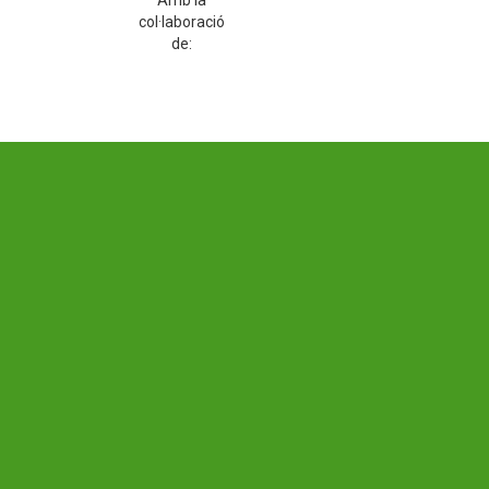
Amb la
col·laboració
de: