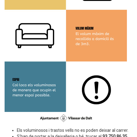
Els voluminosos i trastos vells no es poden deixar al carrer.
S'han de portar a la deixalleria o bé, trucar al
93 750 86 35