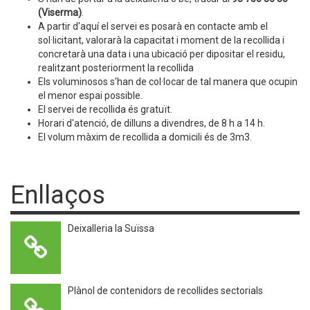
(Viserma)
.
A partir d'aquí el servei es posarà en contacte amb el
sol·licitant, valorarà la capacitat i moment de la recollida i
concretarà una data i una ubicació per dipositar el residu,
realitzant posteriorment la recollida
Els voluminosos s'han de col·locar de tal manera que ocupin
el menor espai possible.
El servei de recollida és gratuït.
Horari d'atenció, de dilluns a divendres, de 8 h a 14 h.
El volum màxim de recollida a domicili és de 3m3.
Enllaços
Deixalleria la Suïssa
Plànol de contenidors de recollides sectorials