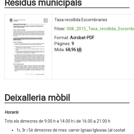
Residus municipals
Taxa recollida Escombraries
Fitxer:
008_2015_Taxa_recollida_Escombr
Format:
Acrobat-PDF
Pàgines:
9
Mida:
68,96
kB
Deixalleria mòbil
Horaris
Tots els dimecres de 9.00 h a 14.00 h i de 16.00 a 21.00 h
1r, 3r i 5è dimecres de mes: carrer Ignasi Iglesias (al costat