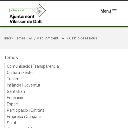
Menú
Inici
/
Temes
/
Medi Ambient
/
Gestió de residus
Temes
Comunicació i Transparència
Cultura i Festes
Turisme
Infància i Joventut
Gent Gran
Educació
Esport
Participació i Entitats
Empresa i Ocupació
Salut