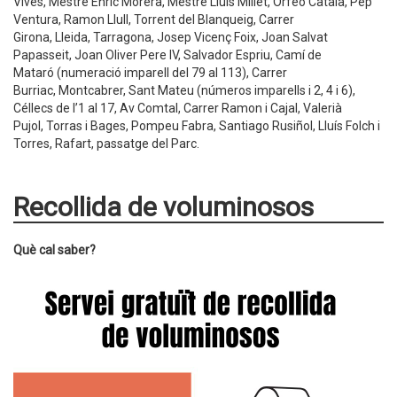
Vives, Mestre Enric Morera, Mestre Lluís Millet, Orfeò Català, Pep
Ventura, Ramon Llull, Torrent del Blanqueig, Carrer
Girona, Lleida, Tarragona, Josep Vicenç Foix, Joan Salvat
Papasseit, Joan Oliver Pere IV, Salvador Espriu, Camí de
Mataró (numeració imparell del 79 al 113), Carrer
Burriac, Montcabrer, Sant Mateu (números imparells i 2, 4 i 6),
Céllecs de l’1 al 17, Av Comtal, Carrer Ramon i Cajal, Valerià
Pujol, Torras i Bages, Pompeu Fabra, Santiago Rusiñol, Lluís Folch i
Torres, Rafart, passatge del Parc.
Recollida de voluminosos
Què cal saber?