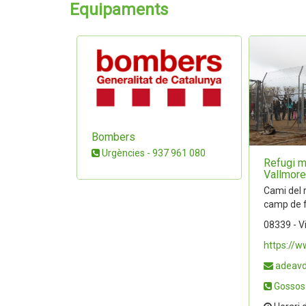
Equipaments
Bombers
Urgències - 937 961 080
Refugi m
Vallmor
Cami del r
camp de f
08339 - Vi
https://
adeav
Gossos: