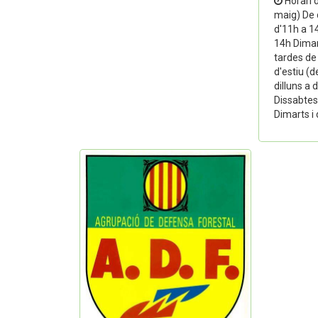
Horari d
maig) De 
d'11h a 1
14h Dimar
tardes de
d'estiu (
dilluns a 
Dissabtes
Dimarts i 