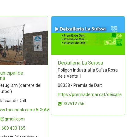
Deixalleria La Suïssa
Poligon Industrial la Suïsa Rosa
unicipal de
dels Vents 1
ena
08338 - Premià de Dalt
efugi s/n (darrere del
utbol)
https://premiademar.cat/deixalle...
lassar de Dalt
937512766
www.facebook.com/ADEAVD/...
d@gmail.com
 600 433 165