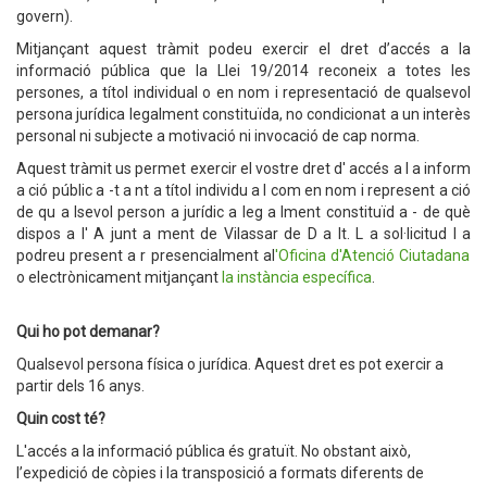
govern).
Mitjançant aquest tràmit podeu exercir el dret d’accés a la
informació pública que la Llei 19/2014 reconeix a totes les
persones, a títol individual o en nom i representació de qualsevol
persona jurídica legalment constituïda, no condicionat a un interès
personal ni subjecte a motivació ni invocació de cap norma.
Aquest tràmit us permet exercir el vostre
dret
d'
accés
a
l
a
inform
a
ció públic
a
-t
a
nt
a
títol individu
a
l com en nom i represent
a
ció
de qu
a
lsevol person
a
jurídic
a
leg
a
lment constituïd
a
- de què
dispos
a
l'
A
junt
a
ment de Vilassar de D
a
lt.
L
a
sol·licitud l
a
podreu present
a
r presencialment al
'Oficina d'Atenció Ciutadana
o
electrònic
ament
mitjançant
la instància específica
.
Qui ho pot demanar?
Qualsevol persona física o jurídica. Aquest dret es pot exercir a
partir dels 16 anys.
Quin cost té?
L'accés a la informació pública és gratuït. No obstant això,
l’expedició de còpies i la transposició a formats diferents de