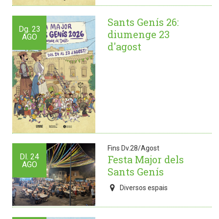
Sants Genís 26:
Dg.
23
diumenge 23
AGO
d'agost
Fins Dv.28/Agost
Dl.
24
Festa Major dels
AGO
Sants Genís
Diversos espais