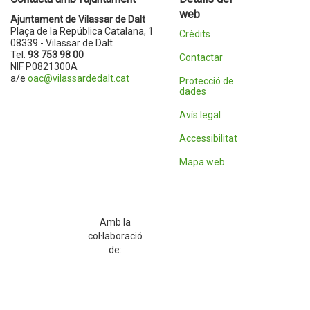
web
Ajuntament de Vilassar de Dalt
Plaça de la República Catalana, 1
Crèdits
08339 - Vilassar de Dalt
Tel.
93 753 98 00
Contactar
NIF P0821300A
a/e
oac@vilassardedalt.cat
Protecció de
dades
Avís legal
Accessibilitat
Mapa web
Amb la
col·laboració
de: