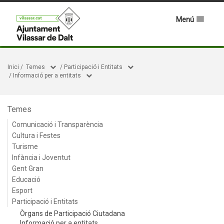
Menú
Inici
/
Temes
/
Participació i Entitats
/
Informació per a entitats
Temes
Comunicació i Transparència
Cultura i Festes
Turisme
Infància i Joventut
Gent Gran
Educació
Esport
Participació i Entitats
Òrgans de Participació Ciutadana
Informació per a entitats