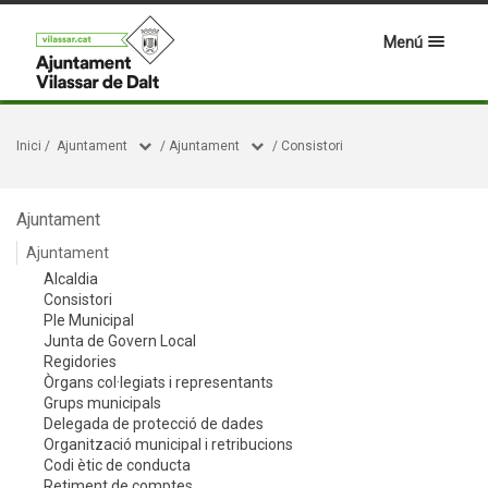
Menú
Inici
/
Ajuntament
/
Ajuntament
/
Consistori
Ajuntament
Ajuntament
Alcaldia
Consistori
Ple Municipal
Junta de Govern Local
Regidories
Òrgans col·legiats i representants
Grups municipals
Delegada de protecció de dades
Organització municipal i retribucions
Codi ètic de conducta
Retiment de comptes