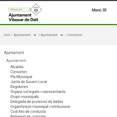
Menú
Inici
/
Ajuntament
/
Ajuntament
/
Consistori
Ajuntament
Ajuntament
Alcaldia
Consistori
Ple Municipal
Junta de Govern Local
Regidories
Òrgans col·legiats i representants
Grups municipals
Delegada de protecció de dades
Organització municipal i retribucions
Codi ètic de conducta
Retiment de comptes