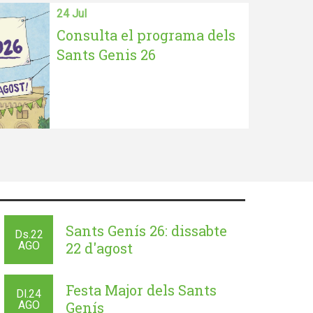
24 Jul
Consulta el programa dels
Sants Genis 26
Sants Genís 26: dissabte
Ds.
22
AGO
22 d'agost
Festa Major dels Sants
Dl.
24
AGO
Genís