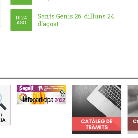
Sants Genís 26: dilluns 24
Dl.
24
AGO
d'agost