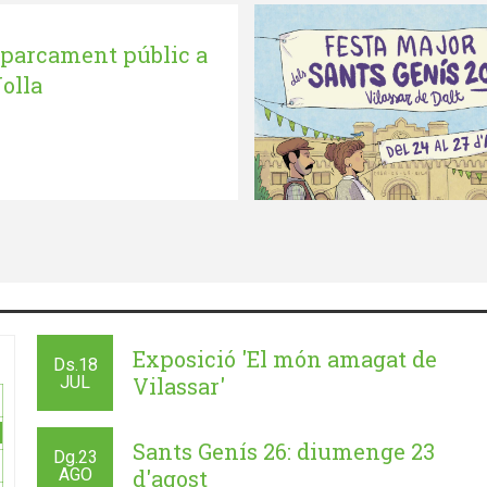
parcament públic a
olla
Exposició 'El món amagat de
Ds.
18
JUL
Vilassar'
Sants Genís 26: diumenge 23
Dg.
23
AGO
d'agost