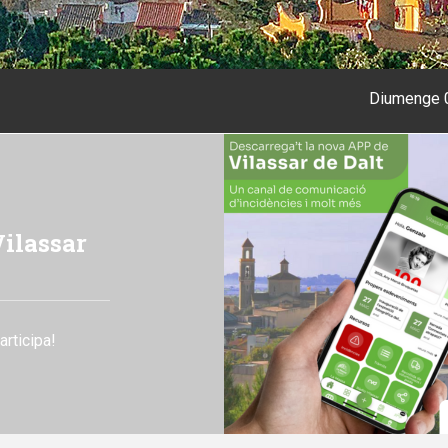
Dium
09/08/
Matí
6
Tarda
T.Mín.
25º
ressupost
T.Màx.
34º