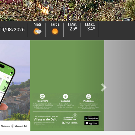
Matí
Tarda
T.Mín.
23º
Dilluns 10/08/2026
T.Màx.
33º
Next
enge
2026