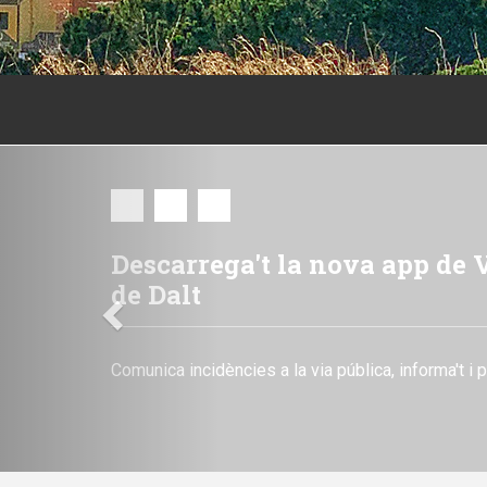
Previous
El pressupost municipal 202
Consulta tota la informació detallada sobre el p