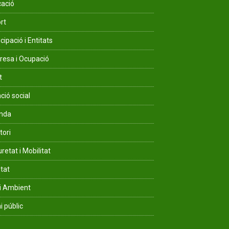
ació
rt
cipació i Entitats
esa i Ocupació
t
ció social
enda
tori
retat i Mobilitat
ltat
i Ambient
i públic