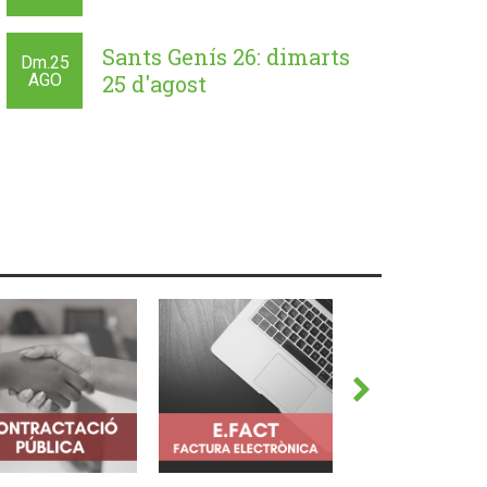
Sants Genís 26: dimarts
Dm.
25
AGO
25 d'agost