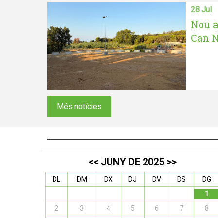
28 Jul
Nou a
Can N
Més notícies
<<
JUNY DE 2025
>>
DL
DM
DX
DJ
DV
DS
DG
1
2
3
4
5
6
7
8