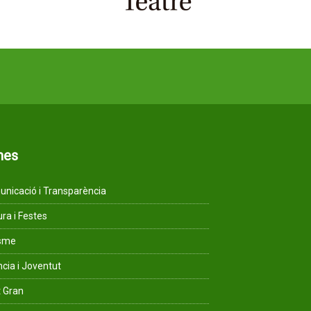
mes
nicació i Transparència
ura i Festes
isme
ncia i Joventut
 Gran