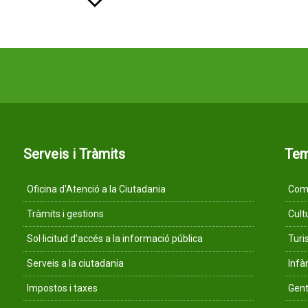
Serveis i Tràmits
Te
Oficina d'Atenció a la Ciutadania
Comu
Tràmits i gestions
Cult
Sol·licitud d'accés a la informació pública
Tur
Serveis a la ciutadania
Infà
Impostos i taxes
Gent