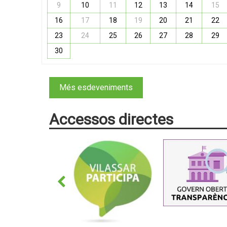
9
10
11
12
13
14
15
16
17
18
19
20
21
22
23
24
25
26
27
28
29
30
Més esdeveniments
Accessos directes