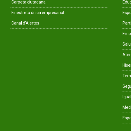
Carpeta ciutadana
Educ
Finestreta única empresarial
Espo
Canal d'Alertes
Parti
Empr
Salu
Aten
His
Terri
Segu
Igua
Med
Espa