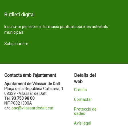
Butlletí digital
Inscriu-te per rebre informació puntual sobre les activitats
municipals.
Subscriure'm
Contacta amb l'ajuntament
Detalls del
web
Ajuntament de Vilassar de Dalt
Plaça de la República Catalana, 1
Crèdits
08339 - Vilassar de Dalt
Tel.
93 753 98 00
Contactar
NIF P0821300A
a/e
oac@vilassardedalt.cat
Protecció de
dades
Avís legal