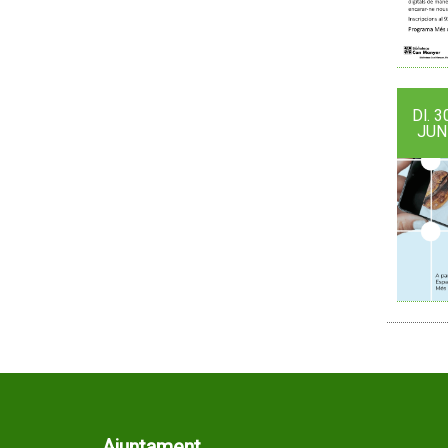
Dl.
3
JUN
Ajuntament