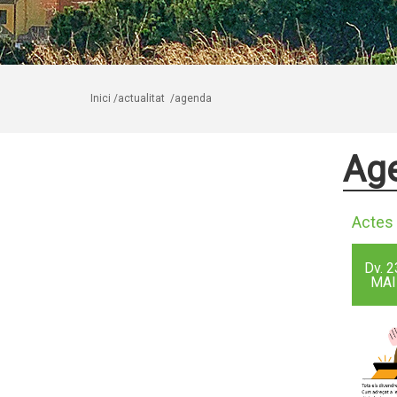
Inici
/actualitat
/agenda
Ag
Actes 
Dv.
2
MAI