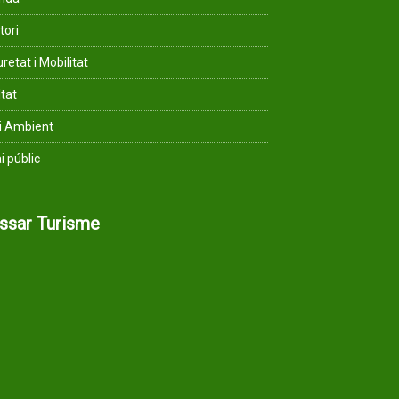
tori
retat i Mobilitat
ltat
i Ambient
i públic
assar Turisme