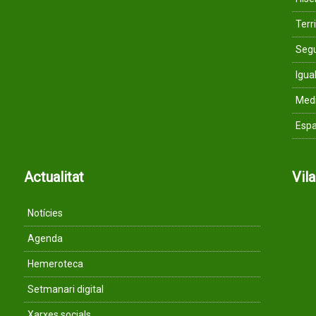
Terri
Segu
Igua
Med
Espa
Actualitat
Vil
Notícies
Agenda
Hemeroteca
Setmanari digital
Xarxes socials