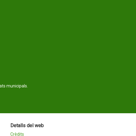
tats municipals.
Detalls del web
Crèdits