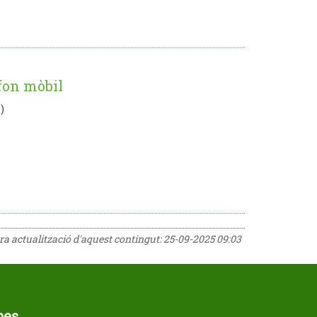
èfon mòbil
)
era actualització d'aquest contingut:
25-09-2025 09:03
mes