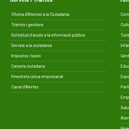
Oficina d'Atenció a la Ciutadania
Comu
Tràmits i gestions
Cult
Sol·licitud d'accés a la informació pública
Tur
Serveis a la ciutadania
Infà
Impostos i taxes
Gent
Carpeta ciutadana
Educ
Finestreta única empresarial
Espo
Canal d'Alertes
Parti
Empr
Salu
Aten
His