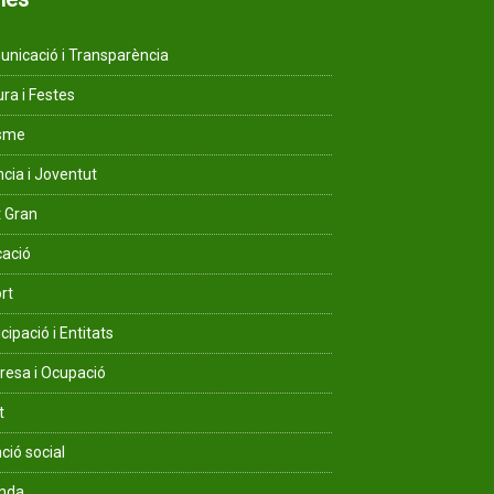
nicació i Transparència
ura i Festes
isme
ncia i Joventut
 Gran
ació
rt
cipació i Entitats
esa i Ocupació
t
ció social
enda