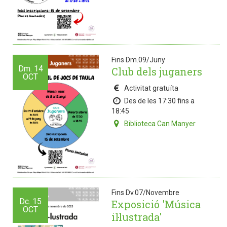
Fins Dm.09/Juny
Dm.
14
Club dels juganers
OCT
Activitat gratuïta
Des de les 17:30 fins a
18:45
Biblioteca Can Manyer
Fins Dv.07/Novembre
Dc.
15
Exposició 'Música
OCT
il·lustrada'