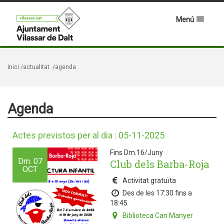
Menú
Inici
/actualitat
/agenda
Agenda
Actes previstos per al dia : 05-11-2025
Fins Dm.16/Juny
Dm.
07
Club dels Barba-Roja
OCT
Activitat gratuïta
Des de les 17:30 fins a
18:45
Biblioteca Can Manyer