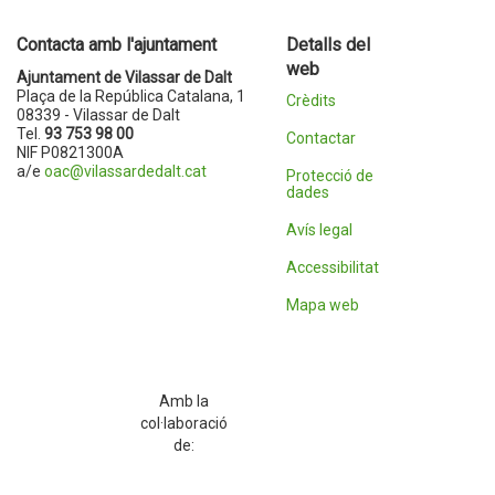
Contacta amb l'ajuntament
Detalls del
web
Ajuntament de Vilassar de Dalt
Plaça de la República Catalana, 1
Crèdits
08339 - Vilassar de Dalt
Tel.
93 753 98 00
Contactar
NIF P0821300A
a/e
oac@vilassardedalt.cat
Protecció de
dades
Avís legal
Accessibilitat
Mapa web
Amb la
col·laboració
de: