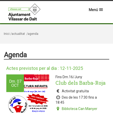
Menú
Inici
/actualitat
/agenda
Agenda
Actes previstos per al dia : 12-11-2025
Fins Dm.16/Juny
Dm.
07
Club dels Barba-Roja
OCT
Activitat gratuïta
Des de les 17:30 fins a
18:45
Biblioteca Can Manyer