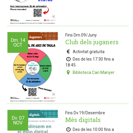
Fins Dm.09/Juny
Dm.
14
Club dels juganers
OCT
Activitat gratuïta
Des de les 17:30 fins a
18:45
Biblioteca Can Manyer
Fins Dv.19/Desembre
Dv.
07
Més digitals
NOV
Des de les 10:00 fins a