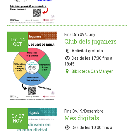
Fins Dm.09/Juny
Dm.
14
Club dels juganers
OCT
Activitat gratuïta
Des de les 17:30 fins a
18:45
Biblioteca Can Manyer
Fins Dv.19/Desembre
Dv.
07
Més digitals
NOV
Des de les 10:00 fins a