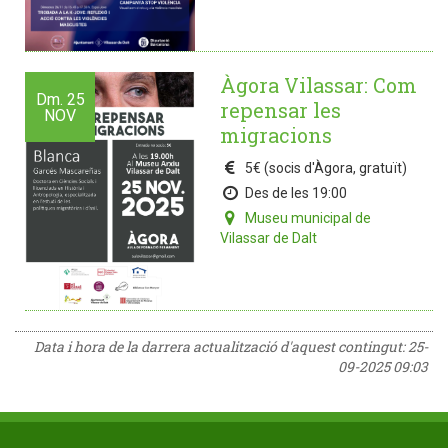
Àgora Vilassar: Com
Dm.
25
repensar les
NOV
migracions
5€ (socis d'Àgora, gratuït)
Des de les 19:00
Museu municipal de
Vilassar de Dalt
Data i hora de la darrera actualització d'aquest contingut:
25-
09-2025 09:03