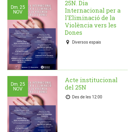
25N. Dia
Dm.
25
Internacional per a
NOV
l'Eliminació de la
Violència vers les
Dones
Diversos espais
Acte institucional
Dm.
25
del 25N
NOV
Des de les 12:00