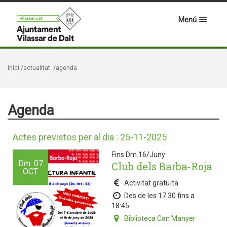
Menú
Inici
/actualitat
/agenda
Agenda
Actes previstos per al dia : 25-11-2025
Fins Dm.16/Juny
Dm.
07
Club dels Barba-Roja
OCT
Activitat gratuïta
Des de les 17:30 fins a
18:45
Biblioteca Can Manyer