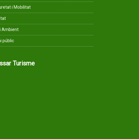
retat i Mobilitat
ltat
i Ambient
i públic
assar Turisme