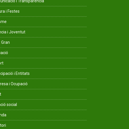
nicació i Transparència
ura i Festes
isme
ncia i Joventut
 Gran
ació
rt
cipació i Entitats
esa i Ocupació
t
ció social
enda
tori