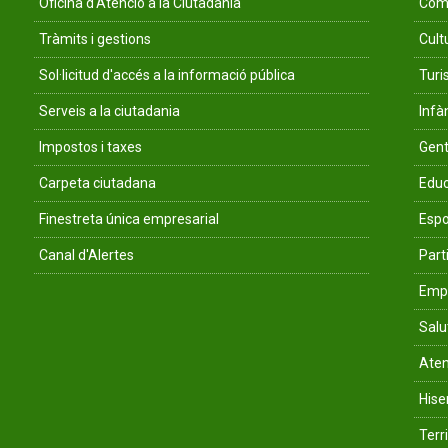
Oficina d'Atenció a la Ciutadania
Comu
Tràmits i gestions
Cult
Sol·licitud d'accés a la informació pública
Tur
Serveis a la ciutadania
Infà
Impostos i taxes
Gent
Carpeta ciutadana
Educ
Finestreta única empresarial
Espo
Canal d'Alertes
Parti
Empr
Salu
Aten
His
Terri