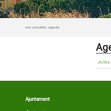
Inici
/actualitat
/agenda
Ag
Actes 
Ajuntament