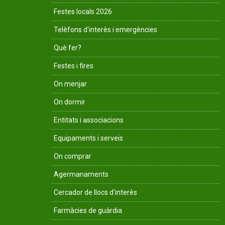
Festes locals 2026
Telèfons d'interès i emergències
Què fer?
Festes i fires
On menjar
On dormir
Entitats i associacions
Equipaments i serveis
On comprar
Agermanaments
Cercador de llocs d'interès
Farmàcies de guàrdia