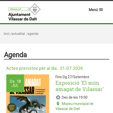
Menú
Inici
/actualitat
/agenda
Agenda
Actes previstos per al dia : 31-07-2026
Fins Dg.27/Setembre
Ds.
18
Exposició 'El món
JUL
amagat de Vilassar'
Des de les 19:00
Museu municipal de
Vilassar de Dalt