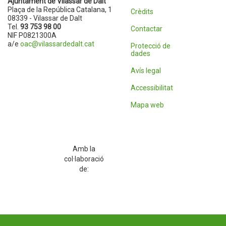
Ajuntament de Vilassar de Dalt
Plaça de la República Catalana, 1
Crèdits
08339 - Vilassar de Dalt
Tel.
93 753 98 00
Contactar
NIF P0821300A
a/e
oac@vilassardedalt.cat
Protecció de
dades
Avís legal
Accessibilitat
Mapa web
Amb la
col·laboració
de: