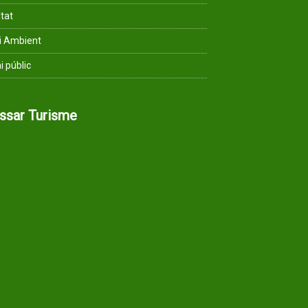
ltat
i Ambient
i públic
assar Turisme