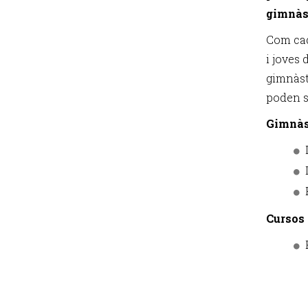
gimnàst
Com cad
i joves 
gimnàsti
poden so
Gimnàst
Cursos 