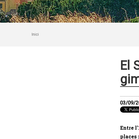
Inici
El 
gim
03/09/2
Entre l'
places 