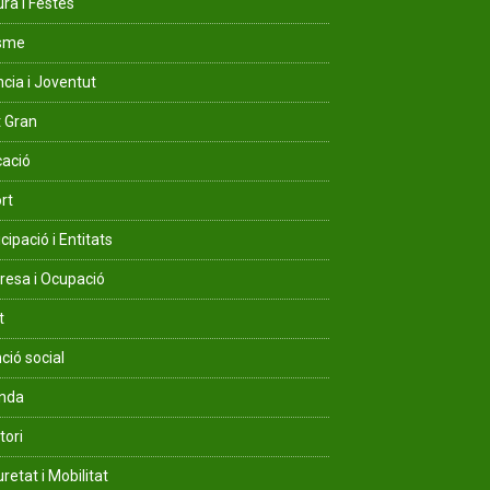
ura i Festes
isme
ncia i Joventut
 Gran
ació
rt
cipació i Entitats
esa i Ocupació
t
ció social
enda
tori
retat i Mobilitat