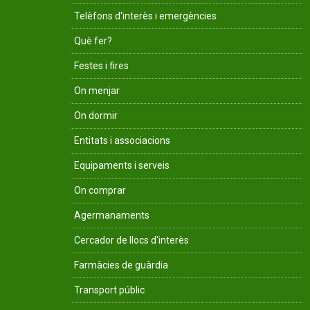
Telèfons d'interès i emergències
Què fer?
Festes i fires
On menjar
On dormir
Entitats i associacions
Equipaments i serveis
On comprar
Agermanaments
Cercador de llocs d'interès
Farmàcies de guàrdia
Transport públic