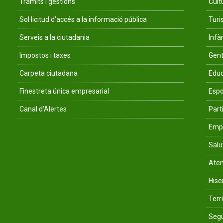
Tràmits i gestions
Cult
Sol·licitud d'accés a la informació pública
Tur
Serveis a la ciutadania
Infà
Impostos i taxes
Gent
Carpeta ciutadana
Educ
Finestreta única empresarial
Espo
Canal d'Alertes
Parti
Empr
Salu
Aten
His
Terri
Segu