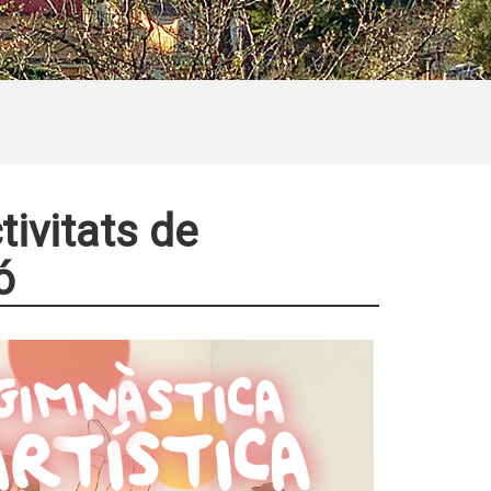
ivitats de
ó