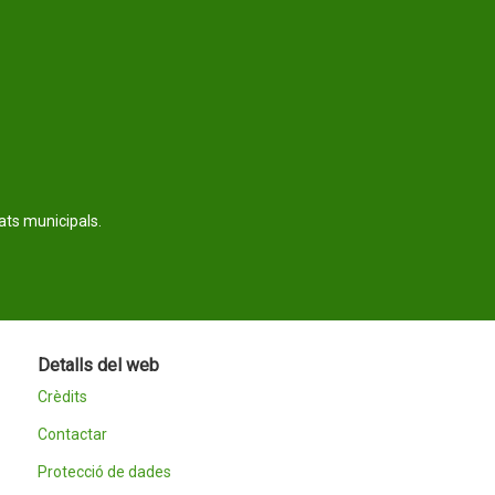
tats municipals.
Detalls del web
Crèdits
Contactar
Protecció de dades