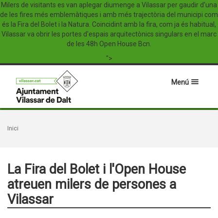
Milers de visitants es van aplegar diumenge a Vilassar per gaudir d'una
de les fires més emblemàtiques i amb més trajectòria del municipi com
és la Fira del Bolet i la Natura. Coincidint amb la fira, com ja és habitual,
Vilassar va obrir les portes d'espais arquitectònics singulars en el marc
de les 48h Open House Bcn.
">
Menú
Inici
La Fira del Bolet i l'Open House
atreuen milers de persones a
Vilassar