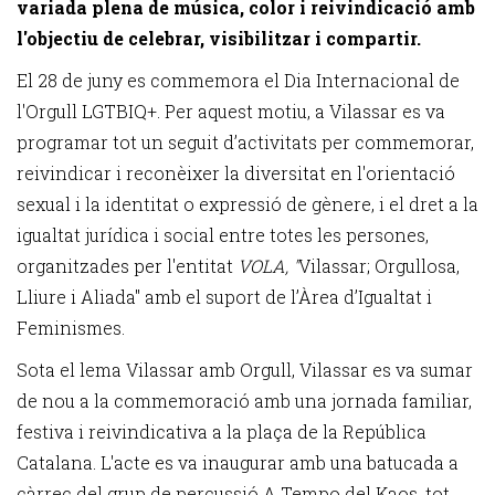
variada plena de música, color i reivindicació amb
l'objectiu de celebrar, visibilitzar i compartir.
El 28 de juny es commemora el Dia Internacional de
l'Orgull LGTBIQ+. Per aquest motiu, a Vilassar es va
programar tot un seguit d’activitats per commemorar,
reivindicar i reconèixer la diversitat en l'orientació
sexual i la identitat o expressió de gènere, i el dret a la
igualtat jurídica i social entre totes les persones,
organitzades per l'entitat
VOLA, "
Vilassar; Orgullosa,
Lliure i Aliada" amb el suport de l’Àrea d’Igualtat i
Feminismes.
Sota el lema Vilassar amb Orgull, Vilassar es va sumar
de nou a la commemoració amb una jornada familiar,
festiva i reivindicativa a la plaça de la República
Catalana. L'acte es va inaugurar amb una batucada a
càrrec del grup de percussió A Tempo del Kaos, tot