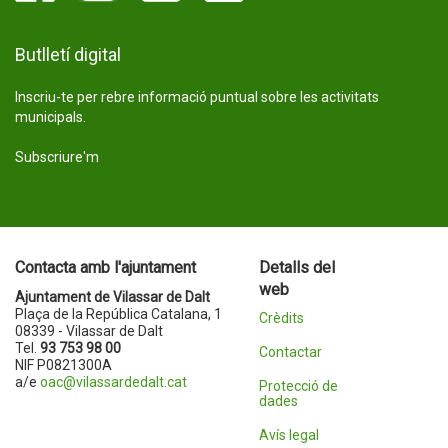
Butlletí digital
Inscriu-te per rebre informació puntual sobre les activitats
municipals.
Subscriure'm
Contacta amb l'ajuntament
Detalls del
web
Ajuntament de Vilassar de Dalt
Plaça de la República Catalana, 1
Crèdits
08339 - Vilassar de Dalt
Tel.
93 753 98 00
Contactar
NIF P0821300A
a/e
oac@vilassardedalt.cat
Protecció de
dades
Avís legal