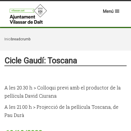
Menú
Inici
breadcrumb
Cicle Gaudí: Toscana
A les 20.30 h > Col·loqui previ amb el productor de la
pel·lícula David Ciurana
A les 21.00 h > Projecció de la pel·lícula Toscana, de
Pau Durà