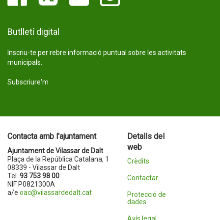
Butlletí digital
Inscriu-te per rebre informació puntual sobre les activitats
municipals.
Subscriure'm
Contacta amb l'ajuntament
Detalls del
web
Ajuntament de Vilassar de Dalt
Plaça de la República Catalana, 1
Crèdits
08339 - Vilassar de Dalt
Tel.
93 753 98 00
Contactar
NIF P0821300A
a/e
oac@vilassardedalt.cat
Protecció de
dades
Avís legal