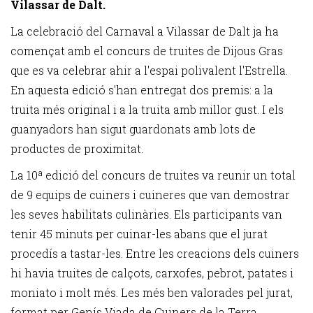
Vilassar de Dalt.
La celebració del Carnaval a Vilassar de Dalt ja ha
començat amb el concurs de truites de Dijous Gras
que es va celebrar ahir a l'espai polivalent l'Estrella.
En aquesta edició s'han entregat dos premis: a la
truita més original i a la truita amb millor gust. I els
guanyadors han sigut guardonats amb lots de
productes de proximitat.
La 10ª edició del concurs de truites va reunir un total
de 9 equips de cuiners i cuineres que van demostrar
les seves habilitats culinàries. Els participants van
tenir 45 minuts per cuinar-les abans que el jurat
procedís a tastar-les. Entre les creacions dels cuiners
hi havia truites de calçots, carxofes, pebrot, patates i
moniato i molt més. Les més ben valorades pel jurat,
format per Genís Viada de Cuiners de la Terra,