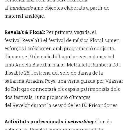
al
handmade
amb objectes elaborats a partir de
material analògic.
Revela’t & Floral:
Per primera vegada, el
festival Revela’t
i el festival de música Floral
sumen
esforços i col·laboren amb programació conjunta.
Diumenge 19 de maig hi haurà un vermut musical
amb Angela Blackburn
aka. Metralleta Rumbera DJ i
dissabte 25, l'estrena del solo de dansa de la
ballarina Ariadna Peya, una visita guiada per Vilassar
de Dalt que connectarà els espais patrimonials dels
dos festivals, i una projecció d’imatges
del Revela’t
durant la sessió de les DJ Fricandones.
Activitats professionals i
networking:
Com és
habitual, el Revela’t
comptarà amb activitats