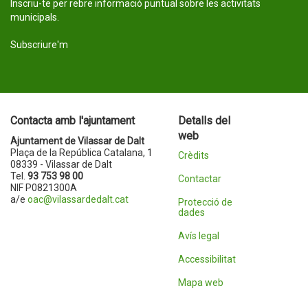
Inscriu-te per rebre informació puntual sobre les activitats
municipals.
Subscriure'm
Contacta amb l'ajuntament
Detalls del
web
Ajuntament de Vilassar de Dalt
Plaça de la República Catalana, 1
Crèdits
08339 - Vilassar de Dalt
Tel.
93 753 98 00
Contactar
NIF P0821300A
a/e
oac@vilassardedalt.cat
Protecció de
dades
Avís legal
Accessibilitat
Mapa web