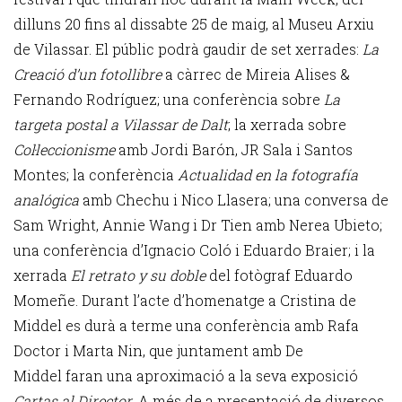
dilluns 20 fins al dissabte 25 de maig, al Museu Arxiu
de Vilassar. El públic podrà gaudir de set xerrades:
La
Creació d’un fotollibre
a càrrec de Mireia Alises &
Fernando Rodríguez; una conferència sobre
La
targeta postal a Vilassar de Dalt
; la xerrada sobre
Col·leccionisme
amb Jordi Barón, JR Sala i Santos
Montes; la conferència
Actualidad en la fotografía
analógica
amb Chechu i Nico Llasera; una conversa de
Sam Wright, Annie Wang i Dr Tien amb Nerea Ubieto;
una conferència d’Ignacio Coló i Eduardo Braier; i la
xerrada
El retrato y su doble
del fotògraf Eduardo
Momeñe. Durant l’acte d’homenatge a Cristina de
Middel es durà a terme una conferència amb Rafa
Doctor i Marta Nin, que juntament amb De
Middel faran una aproximació a la seva exposició
Cartas al Director
. A més de a presentació de diversos