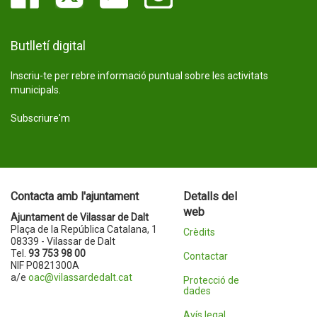
Butlletí digital
Inscriu-te per rebre informació puntual sobre les activitats
municipals.
Subscriure'm
Contacta amb l'ajuntament
Detalls del
web
Ajuntament de Vilassar de Dalt
Plaça de la República Catalana, 1
Crèdits
08339 - Vilassar de Dalt
Tel.
93 753 98 00
Contactar
NIF P0821300A
a/e
oac@vilassardedalt.cat
Protecció de
dades
Avís legal