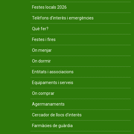
Festes locals 2026
Telèfons d'interès i emergències
Què fer?
Festes i fires
On menjar
On dormir
Entitats i associacions
Equipaments i serveis
On comprar
Agermanaments
Cercador de llocs d'interès
Farmàcies de guàrdia