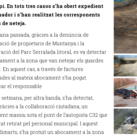
i. En tots tres casos s'ha obert expedient
ador i s'han realitzat les corresponents
 de neteja.
ana passada, gràcies a la denúncia de
iació de propietaris de Muntanya i la
ració del Parc Serralada litoral, es va detectar
ament a la zona que van netejar els guardes
. En aquest cas, a través de factures
zades al mateix abocament s'ha pogut
car el responsable.
 setmana, per altra banda, s'ha detectat,
àcies a la col·laboració ciutadana, un
nt massiu sota el pont de l'autopista C32 que
tat retirat pel personal municipal. I aquest
dimarts, s'ha protuït un abocament a la zona