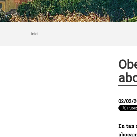
Inici
Obe
abo
02/02/2
En tan 
abocame