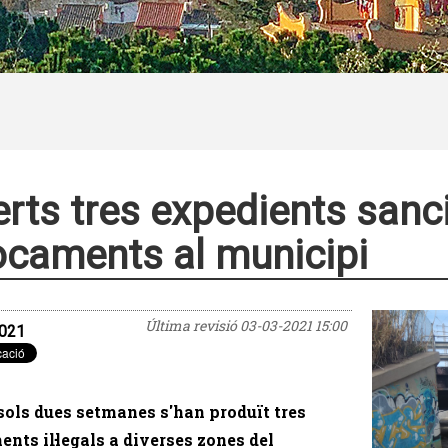
rts tres expedients sanc
caments al municipi
Última revisió
03-03-2021 15:00
021
sols dues setmanes s'han produït tres
nts il·legals a diverses zones del