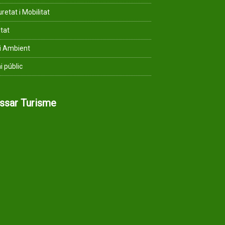
retat i Mobilitat
ltat
i Ambient
i públic
assar Turisme