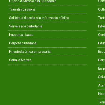
Oficina d'Atenció a la Ciutadania
Comu
Tràmits i gestions
Cult
Sol·licitud d'accés a la informació pública
Tur
Serveis a la ciutadania
Infà
Impostos i taxes
Gent
Carpeta ciutadana
Educ
Finestreta única empresarial
Espo
Canal d'Alertes
Parti
Empr
Salu
Aten
His
Terri