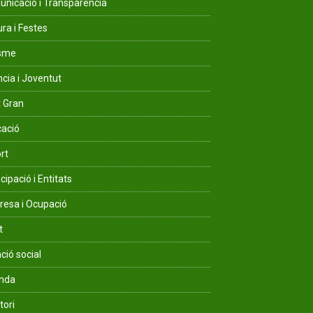
nicació i Transparència
ura i Festes
isme
ncia i Joventut
 Gran
ació
rt
cipació i Entitats
esa i Ocupació
t
ció social
enda
tori