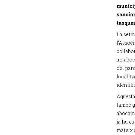
municip
sancion
tasques
La setm
l'Assoc
col·labo
un aboc
del parc
localit
identifi
Aquesta
també gr
abocame
ja ha es
mateix 