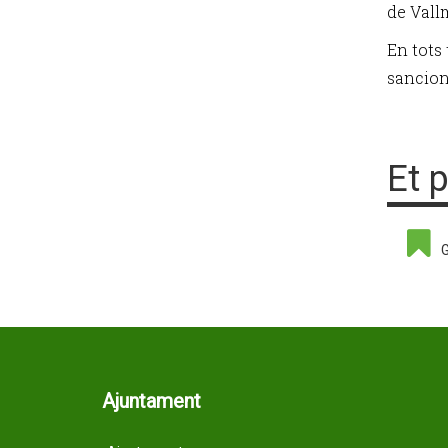
de Vallm
En tots
sancion
Et 
G
Ajuntament