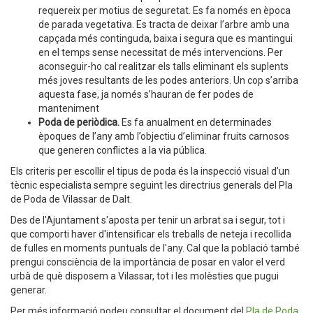
requereix per motius de seguretat. Es fa només en època
de parada vegetativa. Es tracta de deixar l’arbre amb una
capçada més continguda, baixa i segura que es mantingui
en el temps sense necessitat de més intervencions. Per
aconseguir-ho cal realitzar els talls eliminant els suplents
més joves resultants de les podes anteriors. Un cop s’arriba
aquesta fase, ja només s’hauran de fer podes de
manteniment
Poda de periòdica.
Es fa anualment en determinades
èpoques de l’any amb l’objectiu d’eliminar fruits carnosos
que generen conflictes a la via pública.
Els criteris per escollir el tipus de poda és la inspecció visual d’un
tècnic especialista sempre seguint les directrius generals del Pla
de Poda de Vilassar de Dalt.
Des de l'Ajuntament s'aposta per tenir un arbrat sa i segur, tot i
que comporti haver d'intensificar els treballs de neteja i recollida
de fulles en moments puntuals de l'any. Cal que la població també
prengui consciència de la importància de posar en valor el verd
urbà de què disposem a Vilassar, tot i les molèsties que pugui
generar.
Per més informació podeu consultar el document del
Pla de Poda.