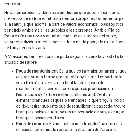
municipi.
Hi ha nombroses evidències científiques que determinen que la
presència de natura en el nostre entorn proper és fonamental per
a la salut, ja que aporta, a part de valors econòmics i paisatgístics,
beneficis ambientals i saludables a les persones. Amb el Pla de
Poda es fa una revisió anual de cada un dels arbres del poble,
valorant individualment la necessitat o no de poda, i la millor època
de l’any per realitzar-la.
A Vilassar es fan tres tipus de poda segons la varietat, l’estat o la
situació de l’arbre:
Poda de manteniment.
És la que es fa majoritàriament i que
es pot portar a terme durant tot l’any. És molt important la
seva funció preventiva. La finalitat de la poda de
manteniment és corregir errors que es produeixin en
l’estructura de l’arbre i evitar conflictes amb l’entorn:
eliminar branques seques o trencades, o que tinguin indicis
de risc, retirar suplents que desequilibren la capçada, treure
branques baixes que suposen un obstacle de pas, escurçar
branques baixes madures...
Poda de reforma.
És una actuació extraordinària que es fa
en casos determinats i perquè l’estructura de l’arbre ho