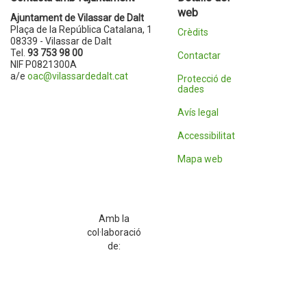
web
Ajuntament de Vilassar de Dalt
Plaça de la República Catalana, 1
Crèdits
08339 - Vilassar de Dalt
Tel.
93 753 98 00
Contactar
NIF P0821300A
a/e
oac@vilassardedalt.cat
Protecció de
dades
Avís legal
Accessibilitat
Mapa web
Amb la
col·laboració
de: