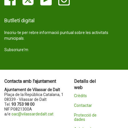
Butlletí digital
Inscriu-te per rebre informació puntual sobre les activitats
municipals.
Subscriure'm
Contacta amb l'ajuntament
Detalls del
web
Ajuntament de Vilassar de Dalt
Plaça de la República Catalana, 1
Crèdits
08339 - Vilassar de Dalt
Tel.
93 753 98 00
Contactar
NIF P0821300A
a/e
oac@vilassardedalt.cat
Protecció de
dades