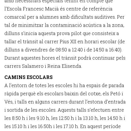
amb necessitats especials tenint en compte que
l'Escola Francesc Macià és centre de referència
comarcal per a alumnes amb dificultats auditives. Per
tal de minimitzar la contaminació acústica a la zona,
dilluns s'inicia aquesta prova pilot que consisteix a
tallar el trànsit al carrer Pius XII en horari escolar (de
dilluns a divendres de 08:50 a 12:40 i de 14:50 a 16:40).
Durant aquestes hores el trànsit podrà continuar pels
carrers Salamero i Reina Elisenda.
CAMINS ESCOLARS
A l'entorn de totes les escoles hi ha espais de parada
ràpida perquè els escolars baixin del cotxe, els Petó i
Vés, i talls en alguns carrers durant l’estona d’entrada
i sortida de les escoles. Aquests talls s’efectuen entre
les 8.50 h i les 9.10 h, les 12.50 h i la 13.10 h, les 14.50 h i
les 15.10 h i les 16.50h i les 17.10 h. En aquest període