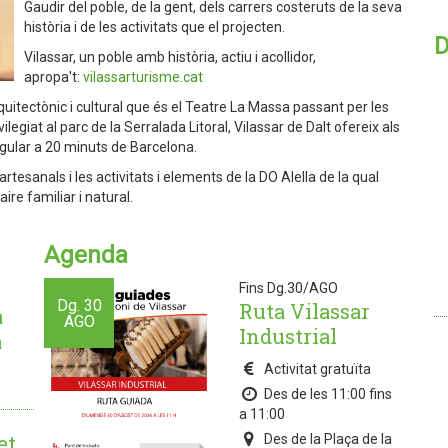
Gaudir del poble, de la gent, dels carrers costeruts de la seva
història i de les activitats que el projecten.
D
Vilassar, un poble amb història, actiu i acollidor,
apropa't:
vilassarturisme.cat
 arquitectònic i cultural que és el Teatre La Massa passant per les
vilegiat al parc de la Serralada Litoral, Vilassar de Dalt ofereix als
singular a 20 minuts de Barcelona.
tesanals i les activitats i elements de la DO Alella de la qual
ire familiar i natural.
Agenda
Fins Dg.30/AGO
Dg.
30
Ruta Vilassar
a
AGO
Industrial
a
Activitat gratuïta
Des de les 11:00 fins
a 11:00
et
Des de la Plaça de la