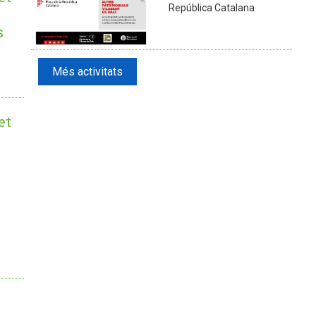
República Catalana
e
s
Més activitats
et