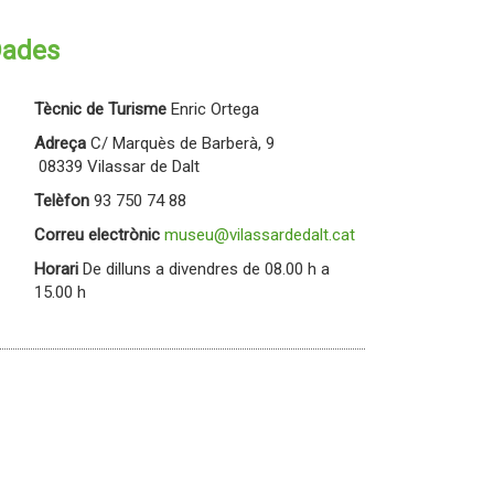
ades
Tècnic de Turisme
Enric Ortega
Adreça
C/ Marquès de Barberà, 9
08339 Vilassar de Dalt
Telèfon
93 750 74 88
Correu electrònic
museu@vilassardedalt.cat
Horari
De dilluns a divendres de 08.00 h a
15.00 h