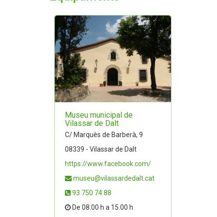
Museu municipal de
Vilassar de Dalt
C/ Marquès de Barberà, 9
08339 - Vilassar de Dalt
https://www.facebook.com/
museu@vilassardedalt.cat
93 750 74 88
De 08.00 h a 15.00 h