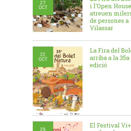
27.
i l'Open Hous
OCT
atreuen miler
de persones a
Vilassar
La Fira del Bol
22.
arriba a la 35a
OCT
edició
El Festival Vi+
29.