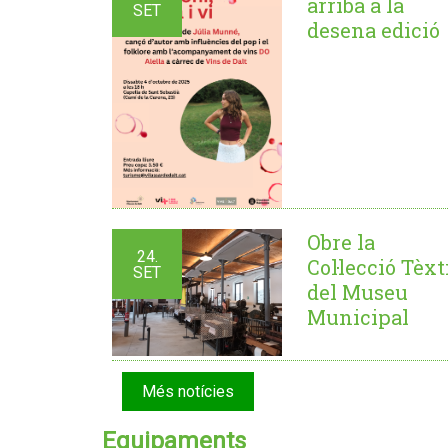
arriba a la
SET
desena edició
Obre la
24.
Col·lecció Tèxt
SET
del Museu
Municipal
Més notícies
Equipaments