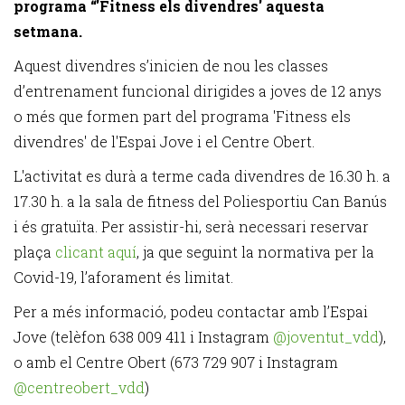
programa “'Fitness els divendres' aquesta
setmana.
Aquest divendres s’inicien de nou les classes
d’entrenament funcional dirigides a joves de 12 anys
o més que formen part del programa 'Fitness els
divendres' de l'Espai Jove i el Centre Obert.
L'activitat es durà a terme cada divendres de 16.30 h. a
17.30 h. a la sala de fitness del Poliesportiu Can Banús
i és gratuïta. Per assistir-hi, serà necessari reservar
plaça
clicant aquí
, ja que seguint la normativa per la
Covid-19, l’aforament és limitat.
Per a més informació, podeu contactar amb l’Espai
Jove (telèfon 638 009 411 i Instagram
@joventut_vdd
),
o amb el Centre Obert (673 729 907 i Instagram
@centreobert_vdd
)