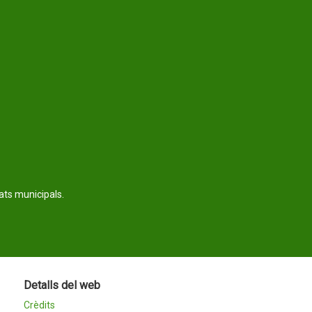
tats municipals.
Detalls del web
Crèdits