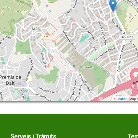
Leaflet
| Map 
Serveis i Tràmits
Te