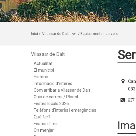
Inici
/
Vilassar de Dalt
/
Equipaments i serveis
Ser
Vilassar de Dalt
Actualitat
El municipi
Història
Cam
Informació d'interès
083
Com arribar a Vilassar de Dalt
Guia de carrers / Plànol
937
Festes locals 2026
Telèfons d'interès i emergències
Què fer?
Ima
Festes i fires
On menjar