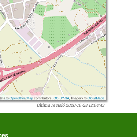
data ©
OpenStreetMap
contributors,
CC-BY-SA
, Imagery ©
CloudMade
Última revisió
2020-10-28 12:04:43
mes