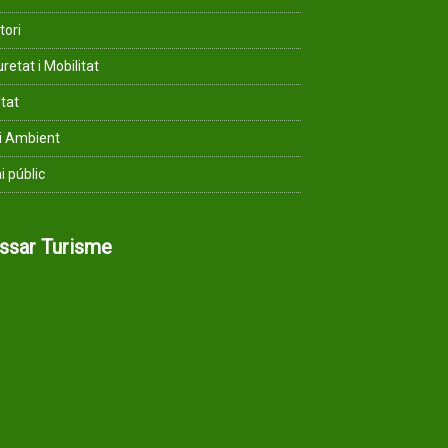
tori
retat i Mobilitat
ltat
i Ambient
i públic
assar Turisme