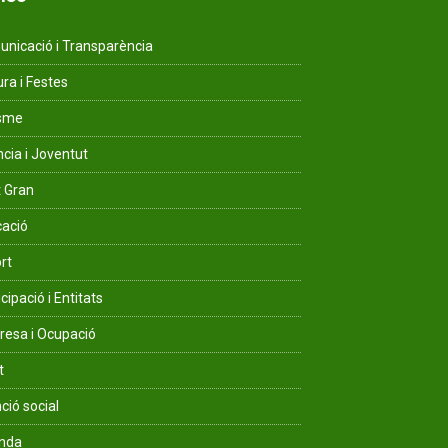
nicació i Transparència
ura i Festes
isme
ncia i Joventut
 Gran
ació
rt
cipació i Entitats
esa i Ocupació
t
ció social
enda