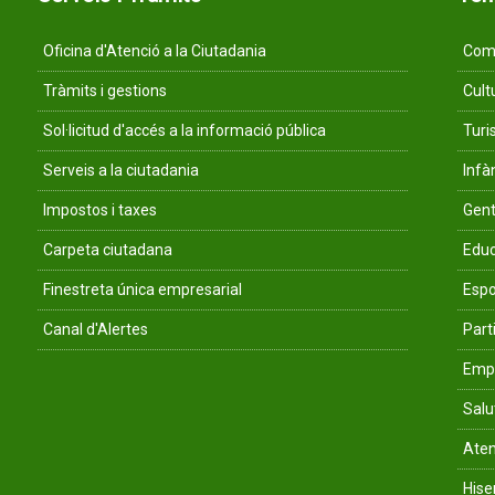
Oficina d'Atenció a la Ciutadania
Comu
Tràmits i gestions
Cult
Sol·licitud d'accés a la informació pública
Tur
Serveis a la ciutadania
Infà
Impostos i taxes
Gent
Carpeta ciutadana
Educ
Finestreta única empresarial
Espo
Canal d'Alertes
Parti
Empr
Salu
Aten
His