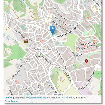
Leaflet
| Map data ©
OpenStreetMap
contributors,
CC-BY-SA
, Imagery ©
CloudMade