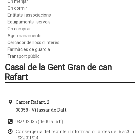
On menjar
On dormir
Entitats i associacions
Equipaments i serveis
On comprar
Agermanaments
Cercador de llocs d'interès
Farmàcies de guàrdia
Transport públic
Casal de la Gent Gran de can
Rafart
Carrer Rafart, 2
08358 - Vilassar de Dalt
932 912 136 (de 10 a 16 h)
Consergeria del recinte i informació: tardes de 16 a 20 h.
- 932 911 914